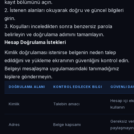
kayıt bölümünü açın.
2. İstenen alanları okuyarak doğru ve güncel bilgileri
girin.
3. Koşulları inceledikten sonra benzersiz parola
belirleyin ve doğrulama adımını tamamlayın.
Hesap Doğrulama İstekleri
Kimlik doğrulaması istenirse belgenin neden talep
edildiğini ve yükleme ekranının güvenliğini kontrol edin.
Belgeyi mesajlaşma uygulamasındaki tanımadığınız
kişilere göndermeyin.
DOĞRULAMA ALANI
KONTROL EDILECEK BILGI
GÜVENLI DA
Hesap içi ek
Kimlik
Talebin amacı
kullanın
Gereksiz ver
Adres
Belge kapsamı
paylaşmayın