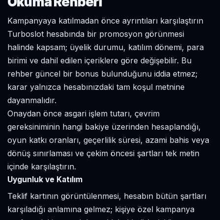
Okuma Rehberi
Kampanyaya katılmadan önce ayrıntıları karşılaştırın
Turboslot hesabında bir promosyon görünmesi
halinde kapsam; üyelik durumu, katılım dönemi, para
birimi ve dahil edilen içeriklere göre değişebilir. Bu
rehber güncel bir bonus bulunduğunu iddia etmez;
karar yalnızca hesabınızdaki tam koşul metnine
dayanmalıdır.
Onaydan önce asgari işlem tutarı, çevrim
gereksiniminin hangi bakiye üzerinden hesaplandığı,
oyun katkı oranları, geçerlilik süresi, azami bahis veya
dönüş sınırlaması ve çekim öncesi şartları tek metin
içinde karşılaştırın.
Uygunluk ve Katılım
Teklif kartının görüntülenmesi, hesabın bütün şartları
karşıladığı anlamına gelmez; kişiye özel kampanya