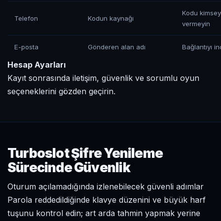
Kodu kimse
Telefon
Kodun kaynağı
vermeyin
E-posta
Gönderen alan adı
Bağlantıyı in
Hesap Ayarları
Kayıt sonrasında iletişim, güvenlik ve sorumlu oyun
seçeneklerini gözden geçirin.
Turboslot Şifre Yenileme
Sürecinde Güvenlik
Oturum açılamadığında izlenebilecek güvenli adımlar
Parola reddedildiğinde klavye düzenini ve büyük harf
tuşunu kontrol edin; art arda tahmin yapmak yerine