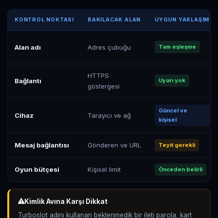
KONTROL NOKTASI
BAKILACAK ALAN
UYGUN YAKLAŞIM
Alan adı
Adres çubuğu
Tam eşleşme
HTTPS
Bağlantı
Uyarı yok
göstergesi
Güncel ve
Cihaz
Tarayıcı ve ağ
kişisel
Mesaj bağlantısı
Gönderen ve URL
Teyit gerekli
Oyun bütçesi
Kişisel limit
Önceden belirli
Kimlik Avına Karşı Dikkat
Turboslot adını kullanan beklenmedik bir ileti parola, kart