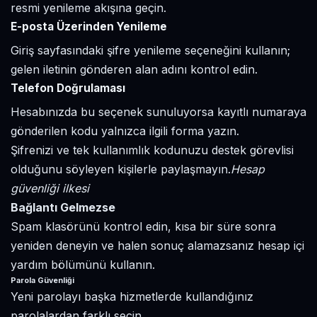
resmi yenileme akışına geçin.
E-posta Üzerinden Yenileme
Giriş sayfasındaki şifre yenileme seçeneğini kullanın;
gelen iletinin gönderen alan adını kontrol edin.
Telefon Doğrulaması
Hesabınızda bu seçenek sunuluyorsa kayıtlı numaraya
gönderilen kodu yalnızca ilgili forma yazın.
Şifrenizi ve tek kullanımlık kodunuzu destek görevlisi
olduğunu söyleyen kişilerle paylaşmayın.
Hesap
güvenliği ilkesi
Bağlantı Gelmezse
Spam klasörünü kontrol edin, kısa bir süre sonra
yeniden deneyin ve halen sonuç alamazsanız hesap içi
yardım bölümünü kullanın.
Parola Güvenliği
Yeni parolayı başka hizmetlerde kullandığınız
parolalardan farklı seçin.