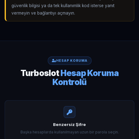
güvenlik bilgisi ya da tek kullanımlık kod isterse yanıt
vermeyin ve bağlantıyı açmayın.
HESAP KORUMA
Turboslot
Hesap Koruma
Kontrolü
Benzersiz Şifre
Başka hesaplarda kullanılmayan uzun bir parola seçin.