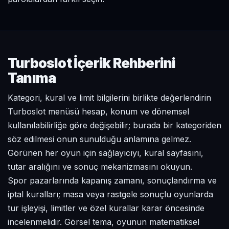
Turboslot İçerik Rehberini
Tanıma
Kategori, kural ve limit bilgilerini birlikte değerlendirin
Turboslot menüsü hesap, konum ve dönemsel
kullanılabilirliğe göre değişebilir; burada bir kategoriden
söz edilmesi onun sunulduğu anlamına gelmez.
Görünen her oyun için sağlayıcıyı, kural sayfasını,
tutar aralığını ve sonuç mekanizmasını okuyun.
Spor pazarlarında kapanış zamanı, sonuçlandırma ve
iptal kuralları; masa veya rastgele sonuçlu oyunlarda
tur işleyişi, limitler ve özel kurallar karar öncesinde
incelenmelidir. Görsel tema, oyunun matematiksel