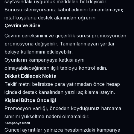
sayfasındaki uygunluk maddeleri belirleyicidir.
Bonusu istemiyorsanız kabul adımını tamamlamayın;
iptal koşulunu destek alanından öğrenin.
Çevrim ve Süre
Çevrim gereksinimi ve geçerlilik süresi promosyondan
promosyona değişebilir. Tamamlanmayan şartlar
bakiye kullanımını etkileyebilir.
Oyunların kampanyaya katkısı aynı
olmayabileceğinden ilgili tabloyu kontrol edin.
Dikkat Edilecek Nokta
Teklif metni belirsizse para yatırmadan önce hesap
içindeki destek kanalından yazılı açıklama isteyin.
Kişisel Bütçe Önceliği
Promosyon varlığı, önceden koyduğunuz harcama
sınırını yükseltme nedeni olmamalıdır.
Kampanya Notu
Güncel ayrıntılar yalnızca hesabınızdaki kampanya