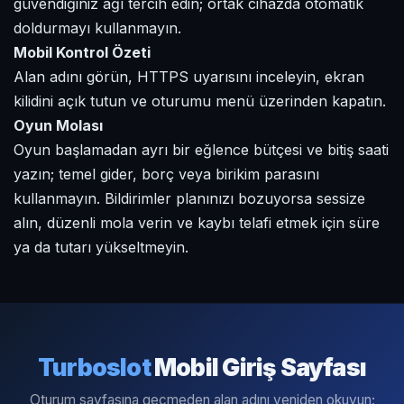
güvendiğiniz ağı tercih edin; ortak cihazda otomatik
doldurmayı kullanmayın.
Mobil Kontrol Özeti
Alan adını görün, HTTPS uyarısını inceleyin, ekran
kilidini açık tutun ve oturumu menü üzerinden kapatın.
Oyun Molası
Oyun başlamadan ayrı bir eğlence bütçesi ve bitiş saati
yazın; temel gider, borç veya birikim parasını
kullanmayın. Bildirimler planınızı bozuyorsa sessize
alın, düzenli mola verin ve kaybı telafi etmek için süre
ya da tutarı yükseltmeyin.
Turboslot
Mobil Giriş Sayfası
Oturum sayfasına geçmeden alan adını yeniden okuyun;