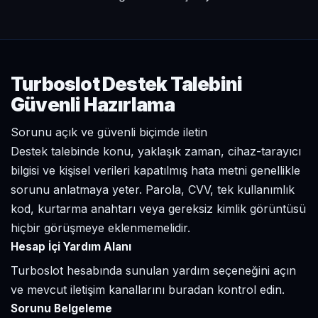
Turboslot Destek Talebini
Güvenli Hazırlama
Sorunu açık ve güvenli biçimde iletin
Destek talebinde konu, yaklaşık zaman, cihaz-tarayıcı
bilgisi ve kişisel verileri kapatılmış hata metni genellikle
sorunu anlatmaya yeter. Parola, CVV, tek kullanımlık
kod, kurtarma anahtarı veya gereksiz kimlik görüntüsü
hiçbir görüşmeye eklenmemelidir.
Hesap İçi Yardım Alanı
Turboslot hesabında sunulan yardım seçeneğini açın
ve mevcut iletişim kanallarını buradan kontrol edin.
Sorunu Belgeleme