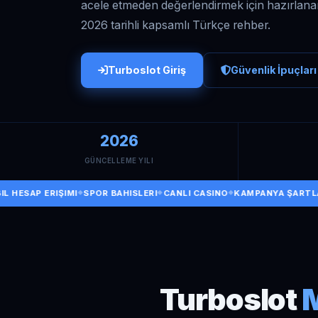
acele etmeden değerlendirmek için hazırlan
2026 tarihli kapsamlı Türkçe rehber.
Turboslot Giriş
Güvenlik İpuçları
2026
GÜNCELLEME YILI
ESAP ERIŞIMI
SPOR BAHISLERI
CANLI CASINO
KAMPANYA ŞARTLARI
Turboslot
M