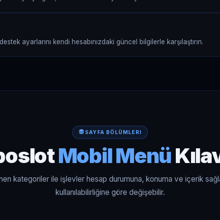
estek ayarlarını kendi hesabınızdaki güncel bilgilerle karşılaştırın.
SAYFA BÖLÜMLERI
boslot
Mobil Menü
Kıla
en kategoriler ile işlevler hesap durumuna, konuma ve içerik sağla
kullanılabilirliğine göre değişebilir.