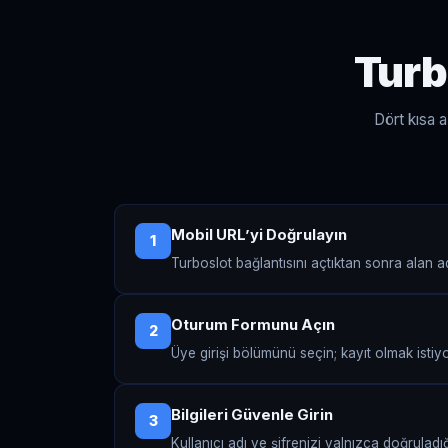
Turb
Dört kısa 
Mobil URL’yi Doğrulayın
1
Turboslot bağlantısını açtıktan sonra alan 
Oturum Formunu Açın
2
Üye girişi bölümünü seçin; kayıt olmak istiy
Bilgileri Güvenle Girin
3
Kullanıcı adı ve şifrenizi yalnızca doğrulad