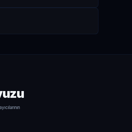
vuzu
yıcılarının