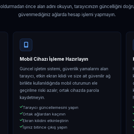
ldurmadan önce alan adını okuyun, tarayıcınızın güncelliğini doğr
güvenmediğiniz ağlarda hesap işlemi yapmayın.
Mobil Cihazı İşleme Hazırlayın
Güncel işletim sistemi, güvenlik yamalarını alan
tarayıcı, etkin ekran kilidi ve size ait güvenilir ağ
birlikte kullanıldığında mobil oturumun ele
geçirilme riski azalır; ortak cihazda parola
kaydetmeyin.
Tarayıcı güncellemesini yapın
Ortak ağlardan kaçının
Ekran kilidini etkinleştirin
İşiniz bitince çıkış yapın