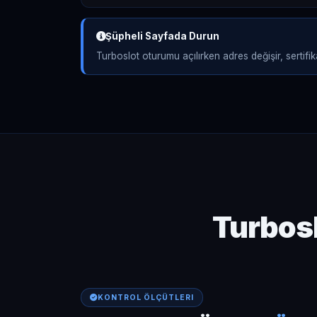
Şüpheli Sayfada Durun
Turboslot oturumu açılırken adres değişir, sertifik
Turbosl
KONTROL ÖLÇÜTLERI