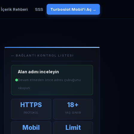
İçerik Rehberi
SSS
Turboslot Mobil'i Aç →
— BAĞLANTI KONTROL LISTESI
Alan adını inceleyin
Devam etmeden önce adres çubuğunu
okuyun
HTTPS
18+
PROTOKOL
YAŞ SINIRI
Mobil
Limit