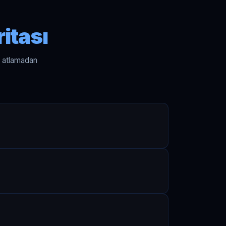
ritası
i atlamadan