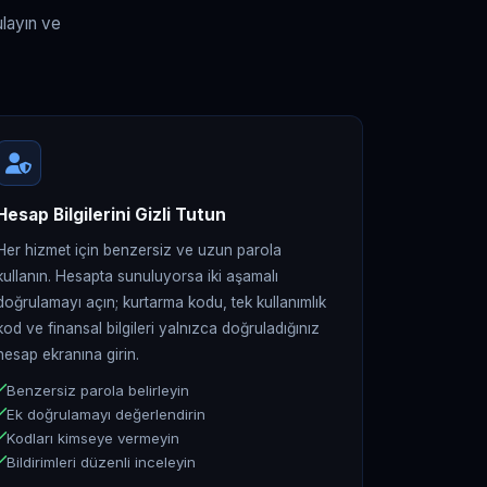
ulayın ve
Hesap Bilgilerini Gizli Tutun
Her hizmet için benzersiz ve uzun parola
kullanın. Hesapta sunuluyorsa iki aşamalı
doğrulamayı açın; kurtarma kodu, tek kullanımlık
kod ve finansal bilgileri yalnızca doğruladığınız
hesap ekranına girin.
Benzersiz parola belirleyin
Ek doğrulamayı değerlendirin
Kodları kimseye vermeyin
Bildirimleri düzenli inceleyin