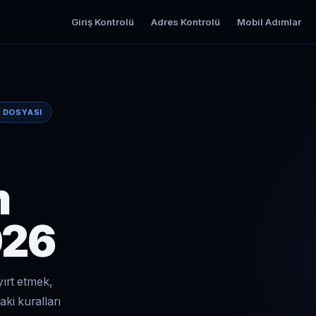
Giriş Kontrolü
Adres Kontrolü
Mobil Adımlar
 DOSYASI
m
026
yırt etmek,
ki kuralları