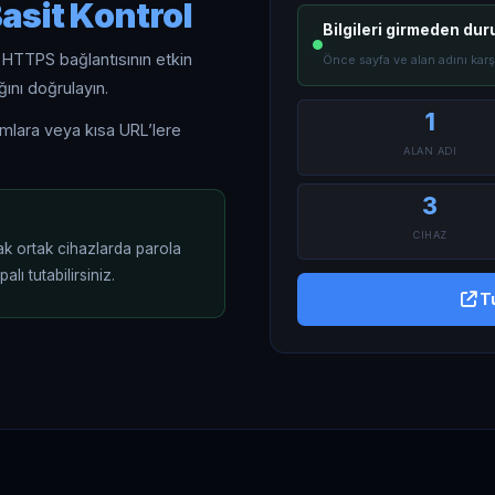
asit Kontrol
Bilgileri girmeden dur
 HTTPS bağlantısının etkin
Önce sayfa ve alan adını karşı
ını doğrulayın.
1
amlara veya kısa URL’lere
ALAN ADI
3
CIHAZ
ak ortak cihazlarda parola
ı tutabilirsiniz.
Tu