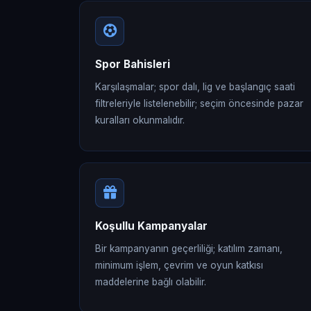
Spor Bahisleri
Karşılaşmalar; spor dalı, lig ve başlangıç saati
filtreleriyle listelenebilir; seçim öncesinde pazar
kuralları okunmalıdır.
Koşullu Kampanyalar
Bir kampanyanın geçerliliği; katılım zamanı,
minimum işlem, çevrim ve oyun katkısı
maddelerine bağlı olabilir.