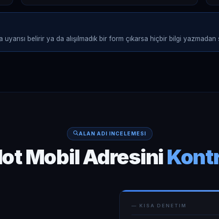
a uyarısı belirir ya da alışılmadık bir form çıkarsa hiçbir bilgi yazmadan
ALAN ADI INCELEMESI
ot Mobil Adresini
Kontr
— KISA DENETIM