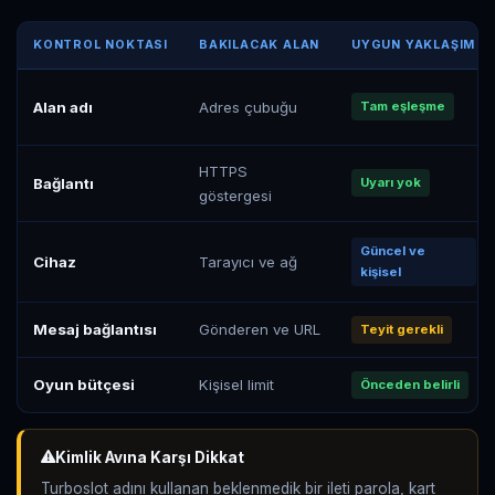
KONTROL NOKTASI
BAKILACAK ALAN
UYGUN YAKLAŞIM
Alan adı
Adres çubuğu
Tam eşleşme
HTTPS
Bağlantı
Uyarı yok
göstergesi
Güncel ve
Cihaz
Tarayıcı ve ağ
kişisel
Mesaj bağlantısı
Gönderen ve URL
Teyit gerekli
Oyun bütçesi
Kişisel limit
Önceden belirli
Kimlik Avına Karşı Dikkat
Turboslot adını kullanan beklenmedik bir ileti parola, kart