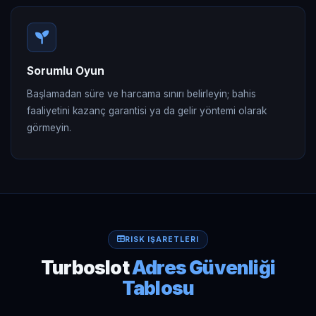
Sorumlu Oyun
Başlamadan süre ve harcama sınırı belirleyin; bahis
faaliyetini kazanç garantisi ya da gelir yöntemi olarak
görmeyin.
RISK IŞARETLERI
Turboslot
Adres Güvenliği
Tablosu