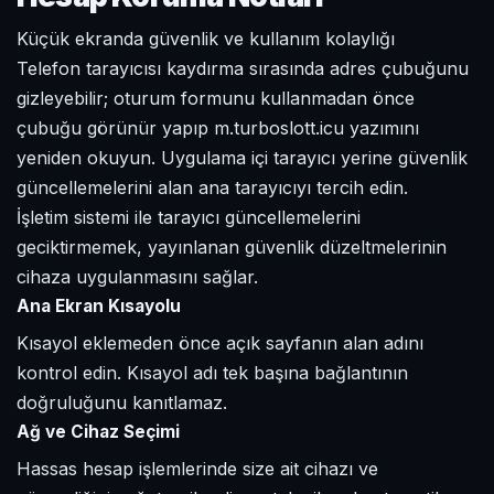
Küçük ekranda güvenlik ve kullanım kolaylığı
Telefon tarayıcısı kaydırma sırasında adres çubuğunu
gizleyebilir; oturum formunu kullanmadan önce
çubuğu görünür yapıp m.turboslott.icu yazımını
yeniden okuyun. Uygulama içi tarayıcı yerine güvenlik
güncellemelerini alan ana tarayıcıyı tercih edin.
İşletim sistemi ile tarayıcı güncellemelerini
geciktirmemek, yayınlanan güvenlik düzeltmelerinin
cihaza uygulanmasını sağlar.
Ana Ekran Kısayolu
Kısayol eklemeden önce açık sayfanın alan adını
kontrol edin. Kısayol adı tek başına bağlantının
doğruluğunu kanıtlamaz.
Ağ ve Cihaz Seçimi
Hassas hesap işlemlerinde size ait cihazı ve