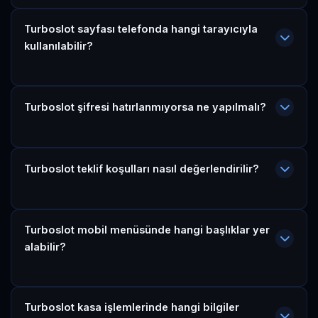
Adres çubuğunda m.turboslott.icu alan
Turboslot sayfası telefonda hangi tarayıcıyla
adının eksiksiz ve çift t ile yazıldığını
kullanılabilir?
kontrol edin. Sertifika uyarısı, farklı
uzantı veya beklenmedik yönlendirme varsa
hiçbir forma bilgi girmeden sekmeyi
Güvenlik güncellemelerini alan güncel bir
kapatın.
mobil tarayıcı tercih edin. İşletim sistemi
Turboslot şifresi hatırlanmıyorsa ne yapılmalı?
yamalarını yükleyin; hesap ve kasa
işlemlerini ortak cihaz, açık Wi-Fi ya da
Doğrulanmış giriş ekranındaki parola
kaynağı belirsiz uygulama içi tarayıcı
yenileme akışını başlatın. Kayıtlı kanalınıza
Turboslot teklif koşulları nasıl değerlendirilir?
üzerinden yürütmeyin.
gelen kodu yalnızca açık olan
m.turboslott.icu formuna yazın; parola ve
Bir teklif görüntüleniyorsa katılmadan
tek kullanımlık kodu destek görevlisi
Turboslot mobil menüsünde hangi başlıklar yer
önce uygunluk, son tarih, çevrim
olduğunu söyleyen kişilerle paylaşmayın.
alabilir?
gereksinimi, oyun katkısı, azami dönüş ve
tutar sınırlarını aynı koşul metninde
okuyun. Bu rehber herhangi bir teklifin
Hesaba, konuma ve kullanılabilirliğe bağlı
mevcut olduğunu varsaymaz.
Turboslot kasa işlemlerinde hangi bilgiler
olarak farklı oyun veya işlem kategorileri