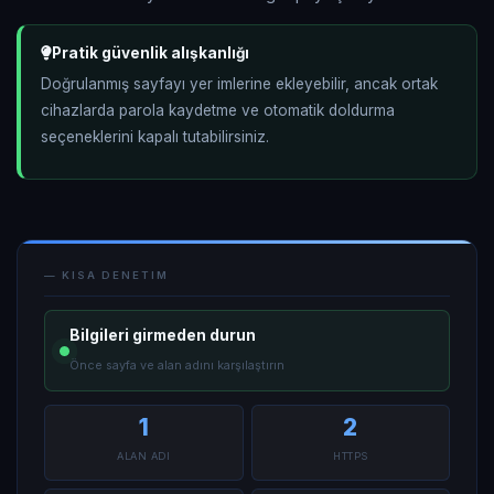
Pratik güvenlik alışkanlığı
Doğrulanmış sayfayı yer imlerine ekleyebilir, ancak ortak
cihazlarda parola kaydetme ve otomatik doldurma
seçeneklerini kapalı tutabilirsiniz.
— KISA DENETIM
Bilgileri girmeden durun
Önce sayfa ve alan adını karşılaştırın
1
2
ALAN ADI
HTTPS