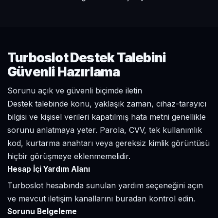
Turboslot Destek Talebini
Güvenli Hazırlama
Sorunu açık ve güvenli biçimde iletin
Destek talebinde konu, yaklaşık zaman, cihaz-tarayıcı
bilgisi ve kişisel verileri kapatılmış hata metni genellikle
sorunu anlatmaya yeter. Parola, CVV, tek kullanımlık
kod, kurtarma anahtarı veya gereksiz kimlik görüntüsü
hiçbir görüşmeye eklenmemelidir.
Hesap İçi Yardım Alanı
Turboslot hesabında sunulan yardım seçeneğini açın
ve mevcut iletişim kanallarını buradan kontrol edin.
Sorunu Belgeleme