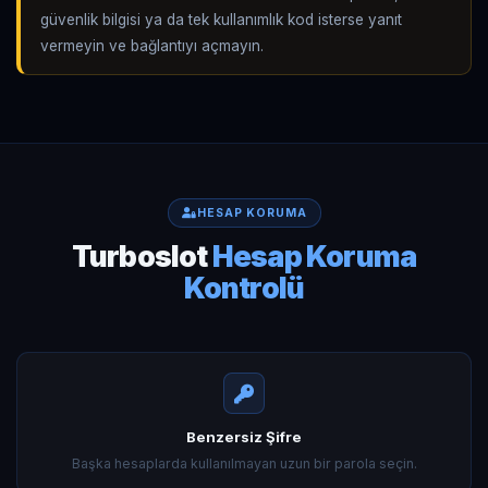
güvenlik bilgisi ya da tek kullanımlık kod isterse yanıt
vermeyin ve bağlantıyı açmayın.
HESAP KORUMA
Turboslot
Hesap Koruma
Kontrolü
Benzersiz Şifre
Başka hesaplarda kullanılmayan uzun bir parola seçin.