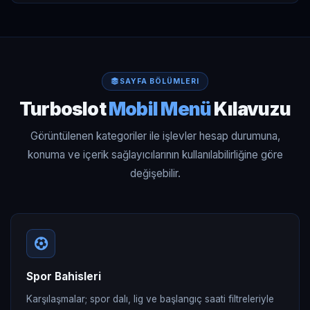
SAYFA BÖLÜMLERI
Turboslot
Mobil Menü
Kılavuzu
Görüntülenen kategoriler ile işlevler hesap durumuna,
konuma ve içerik sağlayıcılarının kullanılabilirliğine göre
değişebilir.
Spor Bahisleri
Karşılaşmalar; spor dalı, lig ve başlangıç saati filtreleriyle