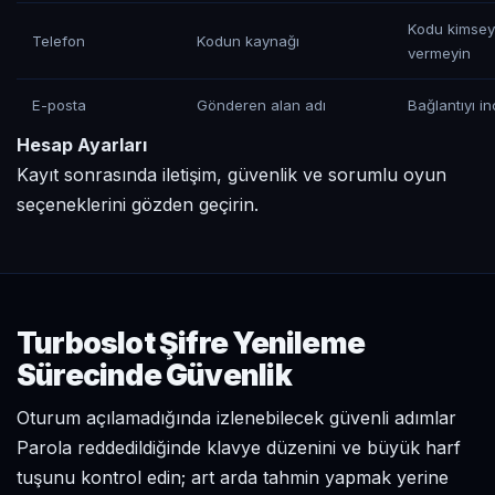
Kodu kimse
Telefon
Kodun kaynağı
vermeyin
E-posta
Gönderen alan adı
Bağlantıyı in
Hesap Ayarları
Kayıt sonrasında iletişim, güvenlik ve sorumlu oyun
seçeneklerini gözden geçirin.
Turboslot Şifre Yenileme
Sürecinde Güvenlik
Oturum açılamadığında izlenebilecek güvenli adımlar
Parola reddedildiğinde klavye düzenini ve büyük harf
tuşunu kontrol edin; art arda tahmin yapmak yerine