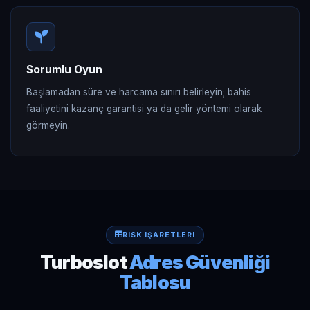
Sorumlu Oyun
Başlamadan süre ve harcama sınırı belirleyin; bahis
faaliyetini kazanç garantisi ya da gelir yöntemi olarak
görmeyin.
RISK IŞARETLERI
Turboslot
Adres Güvenliği
Tablosu