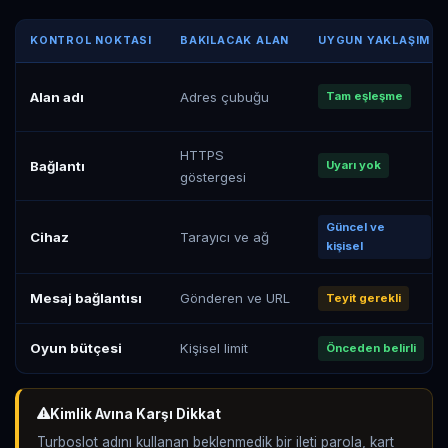
KONTROL NOKTASI
BAKILACAK ALAN
UYGUN YAKLAŞIM
Alan adı
Adres çubuğu
Tam eşleşme
HTTPS
Bağlantı
Uyarı yok
göstergesi
Güncel ve
Cihaz
Tarayıcı ve ağ
kişisel
Mesaj bağlantısı
Gönderen ve URL
Teyit gerekli
Oyun bütçesi
Kişisel limit
Önceden belirli
Kimlik Avına Karşı Dikkat
Turboslot adını kullanan beklenmedik bir ileti parola, kart