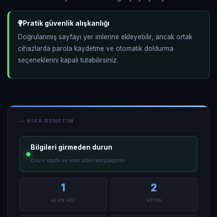
Pratik güvenlik alışkanlığı
Doğrulanmış sayfayı yer imlerine ekleyebilir, ancak ortak
cihazlarda parola kaydetme ve otomatik doldurma
seçeneklerini kapalı tutabilirsiniz.
— KISA DENETIM
Bilgileri girmeden durun
Önce sayfa ve alan adını karşılaştırın
1
2
ALAN ADI
HTTPS