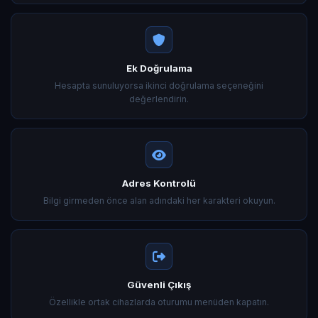
Ek Doğrulama
Hesapta sunuluyorsa ikinci doğrulama seçeneğini
değerlendirin.
Adres Kontrolü
Bilgi girmeden önce alan adındaki her karakteri okuyun.
Güvenli Çıkış
Özellikle ortak cihazlarda oturumu menüden kapatın.