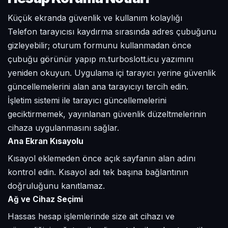
Küçük ekranda güvenlik ve kullanım kolaylığı
Telefon tarayıcısı kaydırma sırasında adres çubuğunu
gizleyebilir; oturum formunu kullanmadan önce
çubuğu görünür yapıp m.turboslott.icu yazımını
yeniden okuyun. Uygulama içi tarayıcı yerine güvenlik
güncellemelerini alan ana tarayıcıyı tercih edin.
İşletim sistemi ile tarayıcı güncellemelerini
geciktirmemek, yayınlanan güvenlik düzeltmelerinin
cihaza uygulanmasını sağlar.
Ana Ekran Kısayolu
Kısayol eklemeden önce açık sayfanın alan adını
kontrol edin. Kısayol adı tek başına bağlantının
doğruluğunu kanıtlamaz.
Ağ ve Cihaz Seçimi
Hassas hesap işlemlerinde size ait cihazı ve