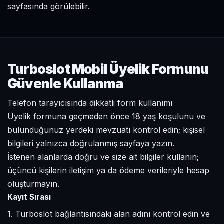
sayfasında görülebilir.
Turboslot Mobil Üyelik Formunu
Güvenle Kullanma
Telefon tarayıcısında dikkatli form kullanımı
Üyelik formuna geçmeden önce 18 yaş koşulunu ve
bulunduğunuz yerdeki mevzuatı kontrol edin; kişisel
bilgileri yalnızca doğrulanmış sayfaya yazın.
İstenen alanlarda doğru ve size ait bilgiler kullanın;
üçüncü kişilerin iletişim ya da ödeme verileriyle hesap
oluşturmayın.
Kayıt Sırası
1. Turboslot bağlantısındaki alan adını kontrol edin ve