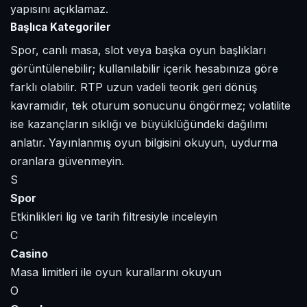
yapısını açıklamaz.
Başlıca Kategoriler
Spor, canlı masa, slot veya başka oyun başlıkları
görüntülenebilir; kullanılabilir içerik hesabınıza göre
farklı olabilir. RTP uzun vadeli teorik geri dönüş
kavramıdır, tek oturum sonucunu öngörmez; volatilite
ise kazançların sıklığı ve büyüklüğündeki dağılımı
anlatır. Yayınlanmış oyun bilgisini okuyun, uydurma
oranlara güvenmeyin.
S
Spor
Etkinlikleri lig ve tarih filtresiyle inceleyin
C
Casino
Masa limitleri ile oyun kurallarını okuyun
O