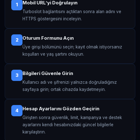
Mobil URL’yi Doğrulayın
1
Turboslot bağlantısını açtıktan sonra alan adını ve
HTTPS göstergesini inceleyin.
Oturum Formunu Açın
2
Üye girişi bölümünü seçin; kayıt olmak istiyorsanız
koşulları ve yaş şartını okuyun.
Bilgileri Güvenle Girin
3
Kullanıcı adı ve şifrenizi yalnızca doğruladığınız
sayfaya girin; ortak cihazda kaydetmeyin.
Hesap Ayarlarını Gözden Geçirin
4
Girişten sonra güvenlik, limit, kampanya ve destek
ayarlarını kendi hesabınızdaki güncel bilgilerle
karşılaştırın.