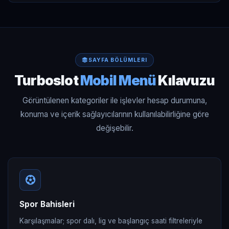
SAYFA BÖLÜMLERI
Turboslot
Mobil Menü
Kılavuzu
Görüntülenen kategoriler ile işlevler hesap durumuna,
konuma ve içerik sağlayıcılarının kullanılabilirliğine göre
değişebilir.
Spor Bahisleri
Karşılaşmalar; spor dalı, lig ve başlangıç saati filtreleriyle