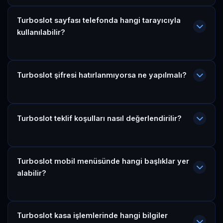
Adres çubuğunda m.turboslott.icu alan
Turboslot sayfası telefonda hangi tarayıcıyla
adının eksiksiz ve çift t ile yazıldığını
kullanılabilir?
kontrol edin. Sertifika uyarısı, farklı
uzantı veya beklenmedik yönlendirme varsa
hiçbir forma bilgi girmeden sekmeyi
Güvenlik güncellemelerini alan güncel bir
kapatın.
mobil tarayıcı tercih edin. İşletim sistemi
Turboslot şifresi hatırlanmıyorsa ne yapılmalı?
yamalarını yükleyin; hesap ve kasa
işlemlerini ortak cihaz, açık Wi-Fi ya da
Doğrulanmış giriş ekranındaki parola
kaynağı belirsiz uygulama içi tarayıcı
yenileme akışını başlatın. Kayıtlı kanalınıza
Turboslot teklif koşulları nasıl değerlendirilir?
üzerinden yürütmeyin.
gelen kodu yalnızca açık olan
m.turboslott.icu formuna yazın; parola ve
Bir teklif görüntüleniyorsa katılmadan
tek kullanımlık kodu destek görevlisi
Turboslot mobil menüsünde hangi başlıklar yer
önce uygunluk, son tarih, çevrim
olduğunu söyleyen kişilerle paylaşmayın.
alabilir?
gereksinimi, oyun katkısı, azami dönüş ve
tutar sınırlarını aynı koşul metninde
okuyun. Bu rehber herhangi bir teklifin
Hesaba, konuma ve kullanılabilirliğe bağlı
mevcut olduğunu varsaymaz.
Turboslot kasa işlemlerinde hangi bilgiler
olarak farklı oyun veya işlem kategorileri