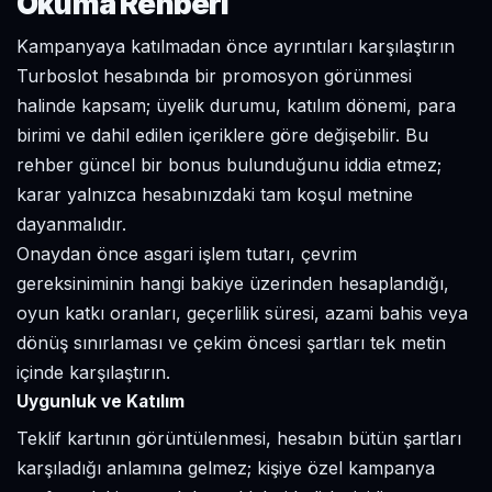
Okuma Rehberi
Kampanyaya katılmadan önce ayrıntıları karşılaştırın
Turboslot hesabında bir promosyon görünmesi
halinde kapsam; üyelik durumu, katılım dönemi, para
birimi ve dahil edilen içeriklere göre değişebilir. Bu
rehber güncel bir bonus bulunduğunu iddia etmez;
karar yalnızca hesabınızdaki tam koşul metnine
dayanmalıdır.
Onaydan önce asgari işlem tutarı, çevrim
gereksiniminin hangi bakiye üzerinden hesaplandığı,
oyun katkı oranları, geçerlilik süresi, azami bahis veya
dönüş sınırlaması ve çekim öncesi şartları tek metin
içinde karşılaştırın.
Uygunluk ve Katılım
Teklif kartının görüntülenmesi, hesabın bütün şartları
karşıladığı anlamına gelmez; kişiye özel kampanya