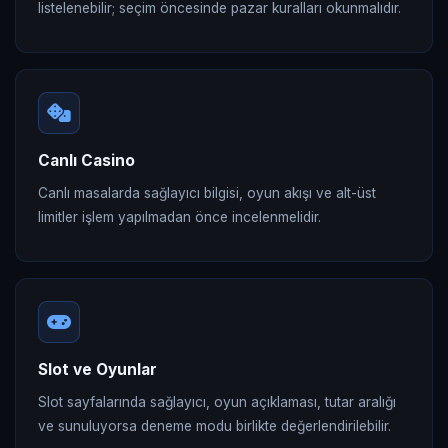
listelenebilir; seçim öncesinde pazar kuralları okunmalıdır.
Canlı Casino
Canlı masalarda sağlayıcı bilgisi, oyun akışı ve alt-üst
limitler işlem yapılmadan önce incelenmelidir.
Slot ve Oyunlar
Slot sayfalarında sağlayıcı, oyun açıklaması, tutar aralığı
ve sunuluyorsa deneme modu birlikte değerlendirilebilir.