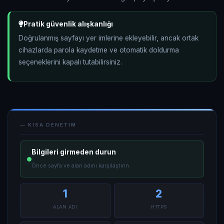
Pratik güvenlik alışkanlığı
Doğrulanmış sayfayı yer imlerine ekleyebilir, ancak ortak
cihazlarda parola kaydetme ve otomatik doldurma
seçeneklerini kapalı tutabilirsiniz.
— KISA DENETIM
Bilgileri girmeden durun
Önce sayfa ve alan adını karşılaştırın
1
2
ALAN ADI
HTTPS