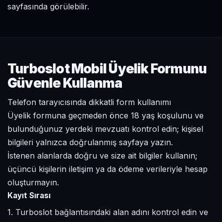
sayfasında görülebilir.
Turboslot Mobil Üyelik Formunu
Güvenle Kullanma
Telefon tarayıcısında dikkatli form kullanımı
Üyelik formuna geçmeden önce 18 yaş koşulunu ve
bulunduğunuz yerdeki mevzuatı kontrol edin; kişisel
bilgileri yalnızca doğrulanmış sayfaya yazın.
İstenen alanlarda doğru ve size ait bilgiler kullanın;
üçüncü kişilerin iletişim ya da ödeme verileriyle hesap
oluşturmayın.
Kayıt Sırası
1. Turboslot bağlantısındaki alan adını kontrol edin ve