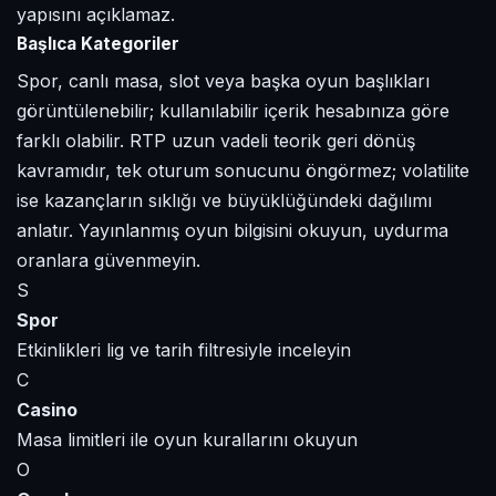
yapısını açıklamaz.
Başlıca Kategoriler
Spor, canlı masa, slot veya başka oyun başlıkları
görüntülenebilir; kullanılabilir içerik hesabınıza göre
farklı olabilir. RTP uzun vadeli teorik geri dönüş
kavramıdır, tek oturum sonucunu öngörmez; volatilite
ise kazançların sıklığı ve büyüklüğündeki dağılımı
anlatır. Yayınlanmış oyun bilgisini okuyun, uydurma
oranlara güvenmeyin.
S
Spor
Etkinlikleri lig ve tarih filtresiyle inceleyin
C
Casino
Masa limitleri ile oyun kurallarını okuyun
O