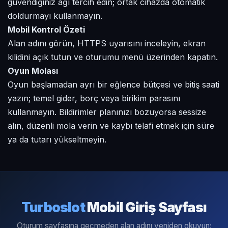
güvendiğiniz ağı tercih edin; ortak cihazda otomatik
doldurmayı kullanmayın.
Mobil Kontrol Özeti
Alan adını görün, HTTPS uyarısını inceleyin, ekran
kilidini açık tutun ve oturumu menü üzerinden kapatın.
Oyun Molası
Oyun başlamadan ayrı bir eğlence bütçesi ve bitiş saati
yazın; temel gider, borç veya birikim parasını
kullanmayın. Bildirimler planınızı bozuyorsa sessize
alın, düzenli mola verin ve kaybı telafi etmek için süre
ya da tutarı yükseltmeyin.
Turboslot
Mobil Giriş Sayfası
Oturum sayfasına geçmeden alan adını yeniden okuyun;