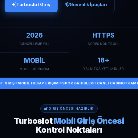
Turboslot Giriş
Güvenlik İpuçları
2026
HTTPS
GÜNCELLEME YILI
ADRES KONTROLÜ
18+
MOBİL
YALNIZCA YETIŞKINLER
MOBIL GÖRÜNÜM
GIRIŞ
MOBIL HESAP ERIŞIMI
SPOR BAHISLERI
CANLI CASINO
KAMPA
GIRIŞ ÖNCESI HAZIRLIK
Turboslot
Mobil Giriş Öncesi
Kontrol Noktaları