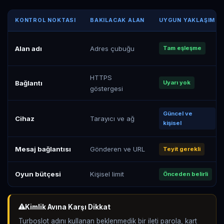
KONTROL NOKTASI
BAKILACAK ALAN
UYGUN YAKLAŞIM
Alan adı
Adres çubuğu
Tam eşleşme
HTTPS
Bağlantı
Uyarı yok
göstergesi
Güncel ve
Cihaz
Tarayıcı ve ağ
kişisel
Mesaj bağlantısı
Gönderen ve URL
Teyit gerekli
Oyun bütçesi
Kişisel limit
Önceden belirli
Kimlik Avına Karşı Dikkat
Turboslot adını kullanan beklenmedik bir ileti parola, kart