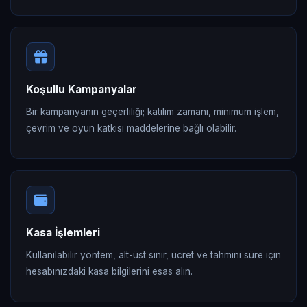
Koşullu Kampanyalar
Bir kampanyanın geçerliliği; katılım zamanı, minimum işlem,
çevrim ve oyun katkısı maddelerine bağlı olabilir.
Kasa İşlemleri
Kullanılabilir yöntem, alt-üst sınır, ücret ve tahmini süre için
hesabınızdaki kasa bilgilerini esas alın.