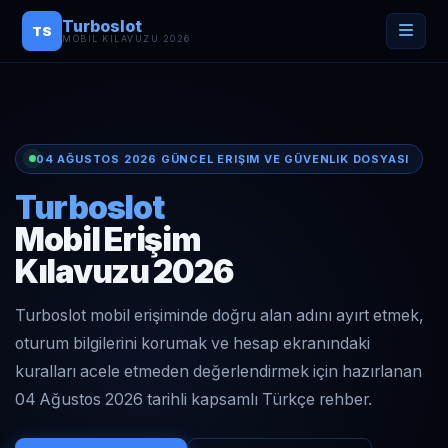
Turboslot
TS
MOBIL KILAVUZU 2026
04 AĞUSTOS 2026 GÜNCEL ERIŞIM VE GÜVENLIK DOSYASI
Turboslot
Mobil Erişim
Kılavuzu 2026
Turboslot mobil erişiminde doğru alan adını ayırt etmek,
oturum bilgilerini korumak ve hesap ekranındaki
kuralları acele etmeden değerlendirmek için hazırlanan
04 Ağustos 2026 tarihli kapsamlı Türkçe rehber.