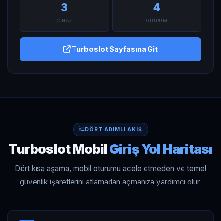
3
4
CIHAZ
OTURUM
Turboslot Sayfasına Git
DÖRT ADIMLI AKIŞ
Turboslot Mobil
Giriş Yol Haritası
Dört kısa aşama, mobil oturumu acele etmeden ve temel
güvenlik işaretlerini atlamadan açmanıza yardımcı olur.