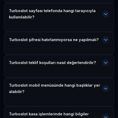
Adres çubuğunda m.turboslott.icu alan
Turboslot sayfası telefonda hangi tarayıcıyla
adının eksiksiz ve çift t ile yazıldığını
kullanılabilir?
kontrol edin. Sertifika uyarısı, farklı
uzantı veya beklenmedik yönlendirme varsa
hiçbir forma bilgi girmeden sekmeyi
Güvenlik güncellemelerini alan güncel bir
kapatın.
mobil tarayıcı tercih edin. İşletim sistemi
Turboslot şifresi hatırlanmıyorsa ne yapılmalı?
yamalarını yükleyin; hesap ve kasa
işlemlerini ortak cihaz, açık Wi-Fi ya da
Doğrulanmış giriş ekranındaki parola
kaynağı belirsiz uygulama içi tarayıcı
yenileme akışını başlatın. Kayıtlı kanalınıza
Turboslot teklif koşulları nasıl değerlendirilir?
üzerinden yürütmeyin.
gelen kodu yalnızca açık olan
m.turboslott.icu formuna yazın; parola ve
Bir teklif görüntüleniyorsa katılmadan
tek kullanımlık kodu destek görevlisi
Turboslot mobil menüsünde hangi başlıklar yer
önce uygunluk, son tarih, çevrim
olduğunu söyleyen kişilerle paylaşmayın.
alabilir?
gereksinimi, oyun katkısı, azami dönüş ve
tutar sınırlarını aynı koşul metninde
okuyun. Bu rehber herhangi bir teklifin
Hesaba, konuma ve kullanılabilirliğe bağlı
mevcut olduğunu varsaymaz.
Turboslot kasa işlemlerinde hangi bilgiler
olarak farklı oyun veya işlem kategorileri