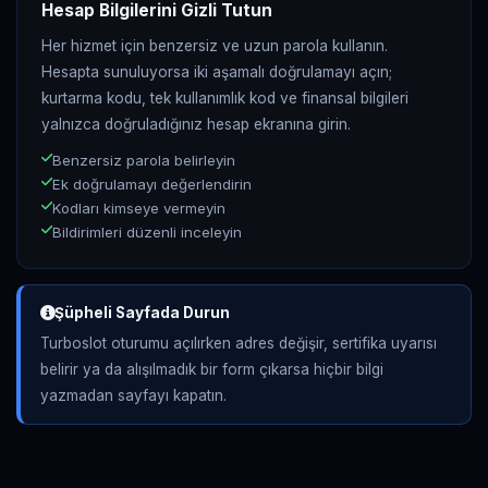
Hesap Bilgilerini Gizli Tutun
Her hizmet için benzersiz ve uzun parola kullanın.
Hesapta sunuluyorsa iki aşamalı doğrulamayı açın;
kurtarma kodu, tek kullanımlık kod ve finansal bilgileri
yalnızca doğruladığınız hesap ekranına girin.
Benzersiz parola belirleyin
Ek doğrulamayı değerlendirin
Kodları kimseye vermeyin
Bildirimleri düzenli inceleyin
Şüpheli Sayfada Durun
Turboslot oturumu açılırken adres değişir, sertifika uyarısı
belirir ya da alışılmadık bir form çıkarsa hiçbir bilgi
yazmadan sayfayı kapatın.