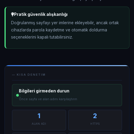
Pratik güvenlik alışkanlığı
Doğrulanmış sayfayı yer imlerine ekleyebilir, ancak ortak
cihazlarda parola kaydetme ve otomatik doldurma
seçeneklerini kapalı tutabilirsiniz.
— KISA DENETIM
Bilgileri girmeden durun
Önce sayfa ve alan adını karşılaştırın
1
2
ALAN ADI
HTTPS