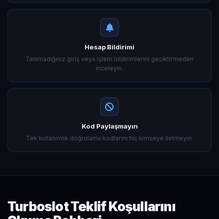
Hesap Bildirimi
Tanımadığınız giriş veya işlem bildirimlerini geciktirmeden
inceleyin.
Kod Paylaşmayın
Tek kullanımlık doğrulama kodlarını hiç kimseye iletmeyin.
Turboslot Teklif Koşullarını