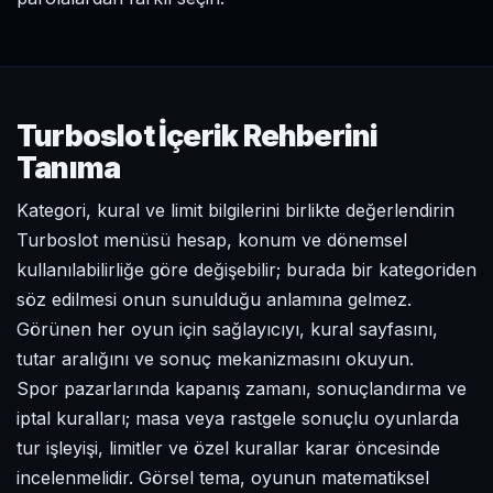
Turboslot İçerik Rehberini
Tanıma
Kategori, kural ve limit bilgilerini birlikte değerlendirin
Turboslot menüsü hesap, konum ve dönemsel
kullanılabilirliğe göre değişebilir; burada bir kategoriden
söz edilmesi onun sunulduğu anlamına gelmez.
Görünen her oyun için sağlayıcıyı, kural sayfasını,
tutar aralığını ve sonuç mekanizmasını okuyun.
Spor pazarlarında kapanış zamanı, sonuçlandırma ve
iptal kuralları; masa veya rastgele sonuçlu oyunlarda
tur işleyişi, limitler ve özel kurallar karar öncesinde
incelenmelidir. Görsel tema, oyunun matematiksel