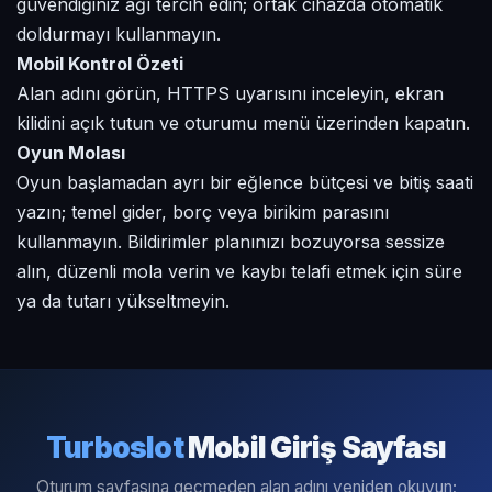
güvendiğiniz ağı tercih edin; ortak cihazda otomatik
doldurmayı kullanmayın.
Mobil Kontrol Özeti
Alan adını görün, HTTPS uyarısını inceleyin, ekran
kilidini açık tutun ve oturumu menü üzerinden kapatın.
Oyun Molası
Oyun başlamadan ayrı bir eğlence bütçesi ve bitiş saati
yazın; temel gider, borç veya birikim parasını
kullanmayın. Bildirimler planınızı bozuyorsa sessize
alın, düzenli mola verin ve kaybı telafi etmek için süre
ya da tutarı yükseltmeyin.
Turboslot
Mobil Giriş Sayfası
Oturum sayfasına geçmeden alan adını yeniden okuyun;