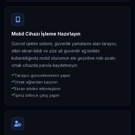
Mobil Cihazı İşleme Hazırlayın
Güncel işletim sistemi, güvenlik yamalarını alan tarayıcı,
etkin ekran kilidi ve size ait güvenilir ağ birlikte
kullanıldığında mobil oturumun ele geçirilme riski azalır;
ortak cihazda parola kaydetmeyin.
Tarayıcı güncellemesini yapın
Ortak ağlardan kaçının
Ekran kilidini etkinleştirin
İşiniz bitince çıkış yapın