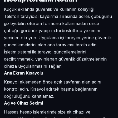
Küçük ekranda güvenlik ve kullanım kolaylığı
Telefon tarayıcısı kaydırma sırasında adres çubuğunu
gizleyebilir; oturum formunu kullanmadan önce
çubuğu görünür yapıp m.turboslott.icu yazımını
yeniden okuyun. Uygulama içi tarayıcı yerine güvenlik
güncellemelerini alan ana tarayıcıyı tercih edin.
İşletim sistemi ile tarayıcı güncellemelerini
geciktirmemek, yayınlanan güvenlik düzeltmelerinin
cihaza uygulanmasını sağlar.
Ana Ekran Kısayolu
Kısayol eklemeden önce açık sayfanın alan adını
kontrol edin. Kısayol adı tek başına bağlantının
doğruluğunu kanıtlamaz.
Ağ ve Cihaz Seçimi
Hassas hesap işlemlerinde size ait cihazı ve