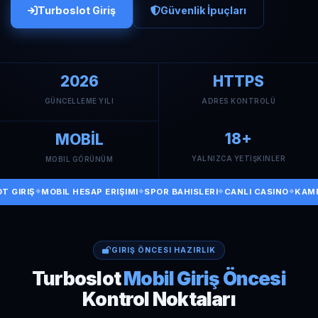
Turboslot Giriş
Güvenlik İpuçları
2026
HTTPS
GÜNCELLEME YILI
ADRES KONTROLÜ
18+
MOBİL
YALNIZCA YETIŞKINLER
MOBIL GÖRÜNÜM
GIRIŞ
MOBIL HESAP ERIŞIMI
SPOR BAHISLERI
CANLI CASINO
KAMPA
GIRIŞ ÖNCESI HAZIRLIK
Turboslot
Mobil Giriş Öncesi
Kontrol Noktaları