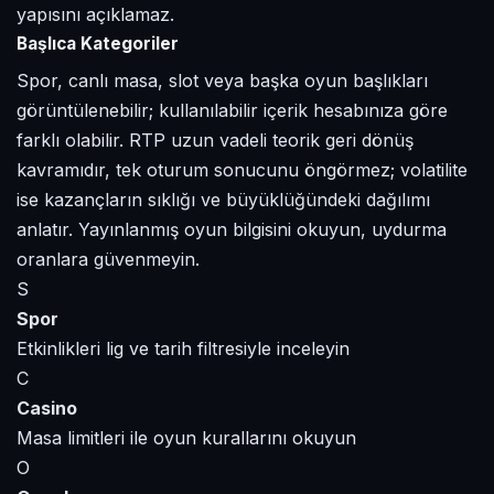
yapısını açıklamaz.
Başlıca Kategoriler
Spor, canlı masa, slot veya başka oyun başlıkları
görüntülenebilir; kullanılabilir içerik hesabınıza göre
farklı olabilir. RTP uzun vadeli teorik geri dönüş
kavramıdır, tek oturum sonucunu öngörmez; volatilite
ise kazançların sıklığı ve büyüklüğündeki dağılımı
anlatır. Yayınlanmış oyun bilgisini okuyun, uydurma
oranlara güvenmeyin.
S
Spor
Etkinlikleri lig ve tarih filtresiyle inceleyin
C
Casino
Masa limitleri ile oyun kurallarını okuyun
O