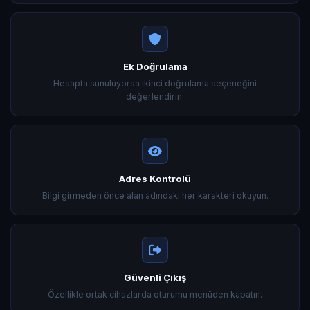
Ek Doğrulama
Hesapta sunuluyorsa ikinci doğrulama seçeneğini
değerlendirin.
Adres Kontrolü
Bilgi girmeden önce alan adındaki her karakteri okuyun.
Güvenli Çıkış
Özellikle ortak cihazlarda oturumu menüden kapatın.