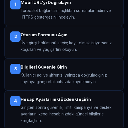
Mobil URL’yi Doğrulayın
1
Turboslot bağlantısını açtıktan sonra alan adını ve
HTTPS göstergesini inceleyin.
Oturum Formunu Açın
2
Üye girişi bölümünü seçin; kayıt olmak istiyorsanız
koşulları ve yaş şartını okuyun.
Bilgileri Güvenle Girin
3
Kullanıcı adı ve şifrenizi yalnızca doğruladığınız
sayfaya girin; ortak cihazda kaydetmeyin.
Hesap Ayarlarını Gözden Geçirin
4
Girişten sonra güvenlik, limit, kampanya ve destek
ayarlarını kendi hesabınızdaki güncel bilgilerle
karşılaştırın.