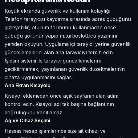
Küçük ekranda güvenlik ve kullanım kolaylığı
Telefon tarayıcısı kaydırma sırasında adres çubuğunu
gizleyebilir; oturum formunu kullanmadan önce
çubuğu görünür yapıp m.turboslott.icu yazımını
yeniden okuyun. Uygulama içi tarayıcı yerine güvenlik
güncellemelerini alan ana tarayıcıyı tercih edin.
İşletim sistemi ile tarayıcı güncellemelerini
geciktirmemek, yayınlanan güvenlik düzeltmelerinin
cihaza uygulanmasını sağlar.
Ana Ekran Kısayolu
Kısayol eklemeden önce açık sayfanın alan adını
kontrol edin. Kısayol adı tek başına bağlantının
doğruluğunu kanıtlamaz.
Ağ ve Cihaz Seçimi
Hassas hesap işlemlerinde size ait cihazı ve