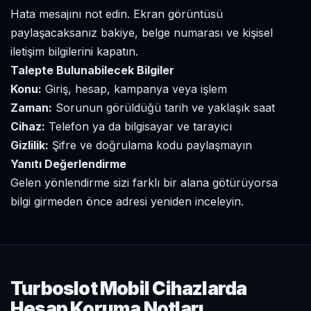
Hata mesajını not edin. Ekran görüntüsü
paylaşacaksanız bakiye, belge numarası ve kişisel
iletişim bilgilerini kapatın.
Talepte Bulunabilecek Bilgiler
Konu:
Giriş, hesap, kampanya veya işlem
Zaman:
Sorunun görüldüğü tarih ve yaklaşık saat
Cihaz:
Telefon ya da bilgisayar ve tarayıcı
Gizlilik:
Şifre ve doğrulama kodu paylaşmayın
Yanıtı Değerlendirme
Gelen yönlendirme sizi farklı bir alana götürüyorsa
bilgi girmeden önce adresi yeniden inceleyin.
Turboslot Mobil Cihazlarda
Hesap Koruma Notları