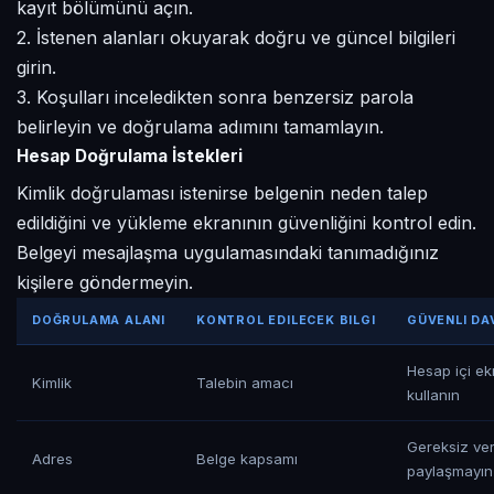
kayıt bölümünü açın.
2. İstenen alanları okuyarak doğru ve güncel bilgileri
girin.
3. Koşulları inceledikten sonra benzersiz parola
belirleyin ve doğrulama adımını tamamlayın.
Hesap Doğrulama İstekleri
Kimlik doğrulaması istenirse belgenin neden talep
edildiğini ve yükleme ekranının güvenliğini kontrol edin.
Belgeyi mesajlaşma uygulamasındaki tanımadığınız
kişilere göndermeyin.
DOĞRULAMA ALANI
KONTROL EDILECEK BILGI
GÜVENLI DA
Hesap içi ek
Kimlik
Talebin amacı
kullanın
Gereksiz ver
Adres
Belge kapsamı
paylaşmayın