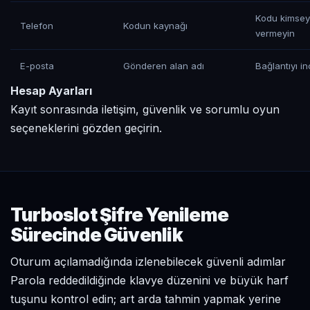
Kodu kimse
Telefon
Kodun kaynağı
vermeyin
E-posta
Gönderen alan adı
Bağlantıyı in
Hesap Ayarları
Kayıt sonrasında iletişim, güvenlik ve sorumlu oyun
seçeneklerini gözden geçirin.
Turboslot Şifre Yenileme
Sürecinde Güvenlik
Oturum açılamadığında izlenebilecek güvenli adımlar
Parola reddedildiğinde klavye düzenini ve büyük harf
tuşunu kontrol edin; art arda tahmin yapmak yerine