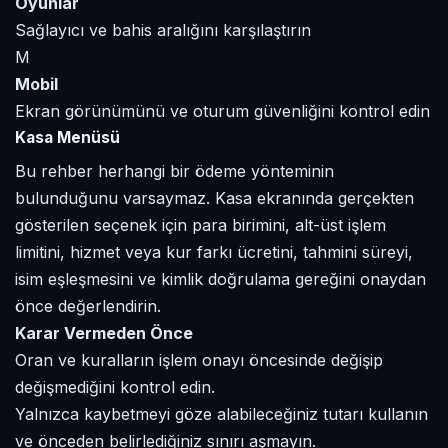
Oyunlar
Sağlayıcı ve bahis aralığını karşılaştırın
M
Mobil
Ekran görünümünü ve oturum güvenliğini kontrol edin
Kasa Menüsü
Bu rehber herhangi bir ödeme yönteminin
bulunduğunu varsaymaz. Kasa ekranında gerçekten
gösterilen seçenek için para birimini, alt-üst işlem
limitini, hizmet veya kur farkı ücretini, tahmini süreyi,
isim eşleşmesini ve kimlik doğrulama gereğini onaydan
önce değerlendirin.
Karar Vermeden Önce
Oran ve kuralların işlem onayı öncesinde değişip
değişmediğini kontrol edin.
Yalnızca kaybetmeyi göze alabileceğiniz tutarı kullanın
ve önceden belirlediğiniz sınırı aşmayın.