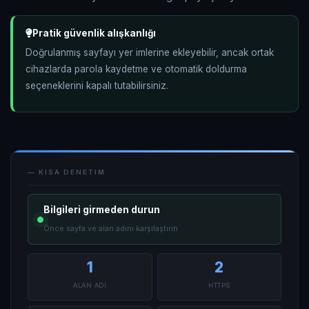
Pratik güvenlik alışkanlığı
Doğrulanmış sayfayı yer imlerine ekleyebilir, ancak ortak
cihazlarda parola kaydetme ve otomatik doldurma
seçeneklerini kapalı tutabilirsiniz.
— KISA DENETIM
Bilgileri girmeden durun
Önce sayfa ve alan adını karşılaştırın
1
2
ALAN ADI
HTTPS