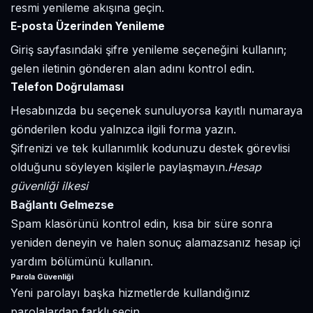
resmi yenileme akışına geçin.
E-posta Üzerinden Yenileme
Giriş sayfasındaki şifre yenileme seçeneğini kullanın;
gelen iletinin gönderen alan adını kontrol edin.
Telefon Doğrulaması
Hesabınızda bu seçenek sunuluyorsa kayıtlı numaraya
gönderilen kodu yalnızca ilgili forma yazın.
Şifrenizi ve tek kullanımlık kodunuzu destek görevlisi
olduğunu söyleyen kişilerle paylaşmayın.
Hesap
güvenliği ilkesi
Bağlantı Gelmezse
Spam klasörünü kontrol edin, kısa bir süre sonra
yeniden deneyin ve halen sonuç alamazsanız hesap içi
yardım bölümünü kullanın.
Parola Güvenliği
Yeni parolayı başka hizmetlerde kullandığınız
parolalardan farklı seçin.