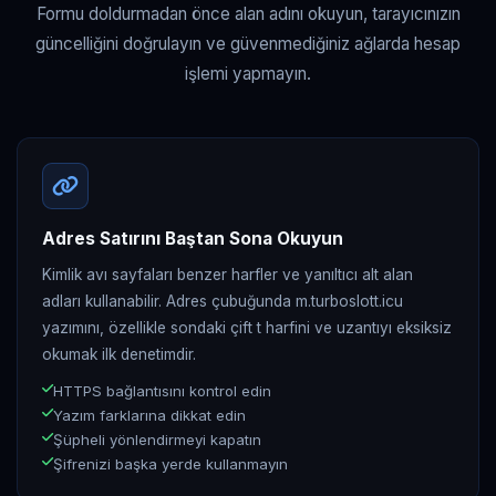
Formu doldurmadan önce alan adını okuyun, tarayıcınızın
güncelliğini doğrulayın ve güvenmediğiniz ağlarda hesap
işlemi yapmayın.
Adres Satırını Baştan Sona Okuyun
Kimlik avı sayfaları benzer harfler ve yanıltıcı alt alan
adları kullanabilir. Adres çubuğunda m.turboslott.icu
yazımını, özellikle sondaki çift t harfini ve uzantıyı eksiksiz
okumak ilk denetimdir.
HTTPS bağlantısını kontrol edin
Yazım farklarına dikkat edin
Şüpheli yönlendirmeyi kapatın
Şifrenizi başka yerde kullanmayın