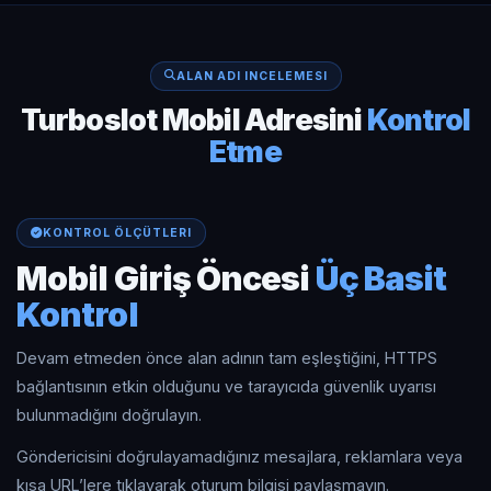
ALAN ADI INCELEMESI
Turboslot Mobil Adresini
Kontrol
Etme
KONTROL ÖLÇÜTLERI
Mobil Giriş Öncesi
Üç Basit
Kontrol
Devam etmeden önce alan adının tam eşleştiğini, HTTPS
bağlantısının etkin olduğunu ve tarayıcıda güvenlik uyarısı
bulunmadığını doğrulayın.
Göndericisini doğrulayamadığınız mesajlara, reklamlara veya
kısa URL’lere tıklayarak oturum bilgisi paylaşmayın.