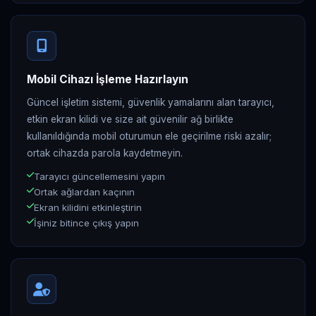
Mobil Cihazı İşleme Hazırlayın
Güncel işletim sistemi, güvenlik yamalarını alan tarayıcı,
etkin ekran kilidi ve size ait güvenilir ağ birlikte
kullanıldığında mobil oturumun ele geçirilme riski azalır;
ortak cihazda parola kaydetmeyin.
Tarayıcı güncellemesini yapın
Ortak ağlardan kaçının
Ekran kilidini etkinleştirin
İşiniz bitince çıkış yapın