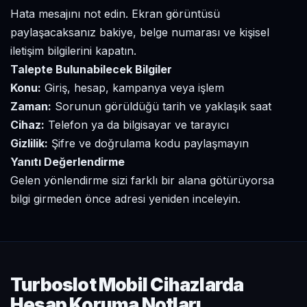
Hata mesajını not edin. Ekran görüntüsü
paylaşacaksanız bakiye, belge numarası ve kişisel
iletişim bilgilerini kapatın.
Talepte Bulunabilecek Bilgiler
Konu:
Giriş, hesap, kampanya veya işlem
Zaman:
Sorunun görüldüğü tarih ve yaklaşık saat
Cihaz:
Telefon ya da bilgisayar ve tarayıcı
Gizlilik:
Şifre ve doğrulama kodu paylaşmayın
Yanıtı Değerlendirme
Gelen yönlendirme sizi farklı bir alana götürüyorsa
bilgi girmeden önce adresi yeniden inceleyin.
Turboslot Mobil Cihazlarda
Hesap Koruma Notları