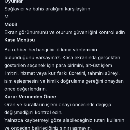
Oyunlar
Sağlayıcı ve bahis aralığını karşılaştırın
M
Mobil
Ekran görünümünü ve oturum güvenliğini kontrol edin
Kasa Menüsü
Bu rehber herhangi bir ödeme yönteminin
bulunduğunu varsaymaz. Kasa ekranında gerçekten
gösterilen seçenek için para birimini, alt-üst işlem
limitini, hizmet veya kur farkı ücretini, tahmini süreyi,
isim eşleşmesini ve kimlik doğrulama gereğini onaydan
önce değerlendirin.
Karar Vermeden Önce
Oran ve kuralların işlem onayı öncesinde değişip
değişmediğini kontrol edin.
Yalnızca kaybetmeyi göze alabileceğiniz tutarı kullanın
ve önceden belirlediğiniz sınırı aşmayın.