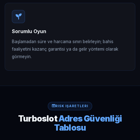
Sorumlu Oyun
Başlamadan süre ve harcama sınırı belirleyin; bahis
faaliyetini kazanç garantisi ya da gelir yöntemi olarak
görmeyin.
RISK IŞARETLERI
Turboslot
Adres Güvenliği
Tablosu