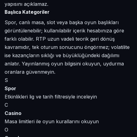
yapısını açıklamaz.
Başlıca Kategoriler
Spor, canlı masa, slot veya başka oyun başlıkları
görüntülenebilir; kullanılabilir içerik hesabınıza göre
farklı olabilir. RTP uzun vadeli teorik geri dönüş
kavramıdır, tek oturum sonucunu öngörmez; volatilite
ise kazançların sıklığı ve büyüklüğündeki dağılımı
anlatır. Yayınlanmış oyun bilgisini okuyun, uydurma
oranlara güvenmeyin.
S
Spor
Etkinlikleri lig ve tarih filtresiyle inceleyin
C
Casino
Masa limitleri ile oyun kurallarını okuyun
O