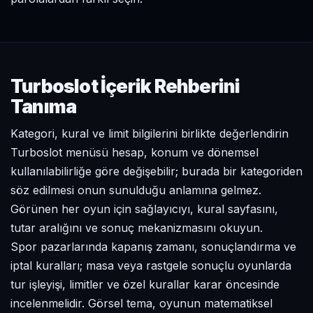
Turboslot İçerik Rehberini
Tanıma
Kategori, kural ve limit bilgilerini birlikte değerlendirin
Turboslot menüsü hesap, konum ve dönemsel
kullanılabilirliğe göre değişebilir; burada bir kategoriden
söz edilmesi onun sunulduğu anlamına gelmez.
Görünen her oyun için sağlayıcıyı, kural sayfasını,
tutar aralığını ve sonuç mekanizmasını okuyun.
Spor pazarlarında kapanış zamanı, sonuçlandırma ve
iptal kuralları; masa veya rastgele sonuçlu oyunlarda
tur işleyişi, limitler ve özel kurallar karar öncesinde
incelenmelidir. Görsel tema, oyunun matematiksel