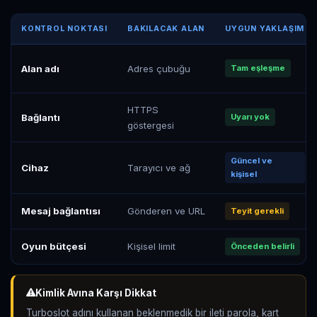
KONTROL NOKTASI
BAKILACAK ALAN
UYGUN YAKLAŞIM
Alan adı
Adres çubuğu
Tam eşleşme
HTTPS
Bağlantı
Uyarı yok
göstergesi
Güncel ve
Cihaz
Tarayıcı ve ağ
kişisel
Mesaj bağlantısı
Gönderen ve URL
Teyit gerekli
Oyun bütçesi
Kişisel limit
Önceden belirli
Kimlik Avına Karşı Dikkat
Turboslot adını kullanan beklenmedik bir ileti parola, kart