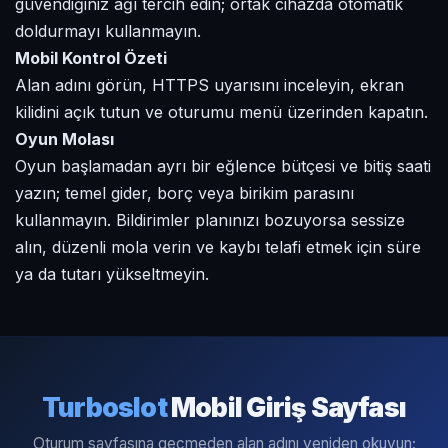
güvendiğiniz ağı tercih edin; ortak cihazda otomatik
doldurmayı kullanmayın.
Mobil Kontrol Özeti
Alan adını görün, HTTPS uyarısını inceleyin, ekran
kilidini açık tutun ve oturumu menü üzerinden kapatın.
Oyun Molası
Oyun başlamadan ayrı bir eğlence bütçesi ve bitiş saati
yazın; temel gider, borç veya birikim parasını
kullanmayın. Bildirimler planınızı bozuyorsa sessize
alın, düzenli mola verin ve kaybı telafi etmek için süre
ya da tutarı yükseltmeyin.
Turboslot
Mobil Giriş Sayfası
Oturum sayfasına geçmeden alan adını yeniden okuyun;