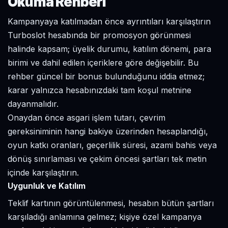
Okuma Rehberi
Kampanyaya katılmadan önce ayrıntıları karşılaştırın
Turboslot hesabında bir promosyon görünmesi
halinde kapsam; üyelik durumu, katılım dönemi, para
birimi ve dahil edilen içeriklere göre değişebilir. Bu
rehber güncel bir bonus bulunduğunu iddia etmez;
karar yalnızca hesabınızdaki tam koşul metnine
dayanmalıdır.
Onaydan önce asgari işlem tutarı, çevrim
gereksiniminin hangi bakiye üzerinden hesaplandığı,
oyun katkı oranları, geçerlilik süresi, azami bahis veya
dönüş sınırlaması ve çekim öncesi şartları tek metin
içinde karşılaştırın.
Uygunluk ve Katılım
Teklif kartının görüntülenmesi, hesabın bütün şartları
karşıladığı anlamına gelmez; kişiye özel kampanya