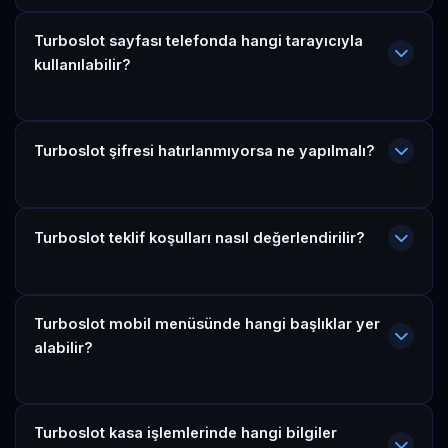
Adres çubuğunda m.turboslott.icu alan
Turboslot sayfası telefonda hangi tarayıcıyla
adının eksiksiz ve çift t ile yazıldığını
kullanılabilir?
kontrol edin. Sertifika uyarısı, farklı
uzantı veya beklenmedik yönlendirme varsa
hiçbir forma bilgi girmeden sekmeyi
Güvenlik güncellemelerini alan güncel bir
kapatın.
mobil tarayıcı tercih edin. İşletim sistemi
Turboslot şifresi hatırlanmıyorsa ne yapılmalı?
yamalarını yükleyin; hesap ve kasa
işlemlerini ortak cihaz, açık Wi-Fi ya da
Doğrulanmış giriş ekranındaki parola
kaynağı belirsiz uygulama içi tarayıcı
yenileme akışını başlatın. Kayıtlı kanalınıza
Turboslot teklif koşulları nasıl değerlendirilir?
üzerinden yürütmeyin.
gelen kodu yalnızca açık olan
m.turboslott.icu formuna yazın; parola ve
Bir teklif görüntüleniyorsa katılmadan
tek kullanımlık kodu destek görevlisi
Turboslot mobil menüsünde hangi başlıklar yer
önce uygunluk, son tarih, çevrim
olduğunu söyleyen kişilerle paylaşmayın.
alabilir?
gereksinimi, oyun katkısı, azami dönüş ve
tutar sınırlarını aynı koşul metninde
okuyun. Bu rehber herhangi bir teklifin
Hesaba, konuma ve kullanılabilirliğe bağlı
mevcut olduğunu varsaymaz.
Turboslot kasa işlemlerinde hangi bilgiler
olarak farklı oyun veya işlem kategorileri