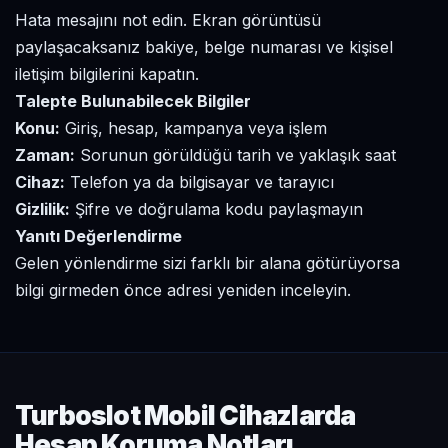
Hata mesajını not edin. Ekran görüntüsü
paylaşacaksanız bakiye, belge numarası ve kişisel
iletişim bilgilerini kapatın.
Talepte Bulunabilecek Bilgiler
Konu:
Giriş, hesap, kampanya veya işlem
Zaman:
Sorunun görüldüğü tarih ve yaklaşık saat
Cihaz:
Telefon ya da bilgisayar ve tarayıcı
Gizlilik:
Şifre ve doğrulama kodu paylaşmayın
Yanıtı Değerlendirme
Gelen yönlendirme sizi farklı bir alana götürüyorsa
bilgi girmeden önce adresi yeniden inceleyin.
Turboslot Mobil Cihazlarda
Hesap Koruma Notları