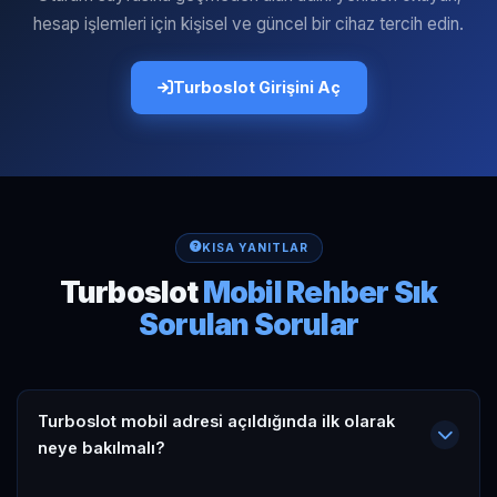
hesap işlemleri için kişisel ve güncel bir cihaz tercih edin.
Turboslot Girişini Aç
KISA YANITLAR
Turboslot
Mobil Rehber Sık
Sorulan Sorular
Turboslot mobil adresi açıldığında ilk olarak
neye bakılmalı?