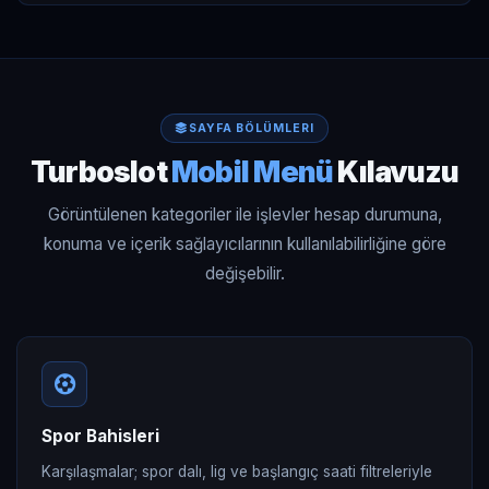
SAYFA BÖLÜMLERI
Turboslot
Mobil Menü
Kılavuzu
Görüntülenen kategoriler ile işlevler hesap durumuna,
konuma ve içerik sağlayıcılarının kullanılabilirliğine göre
değişebilir.
Spor Bahisleri
Karşılaşmalar; spor dalı, lig ve başlangıç saati filtreleriyle