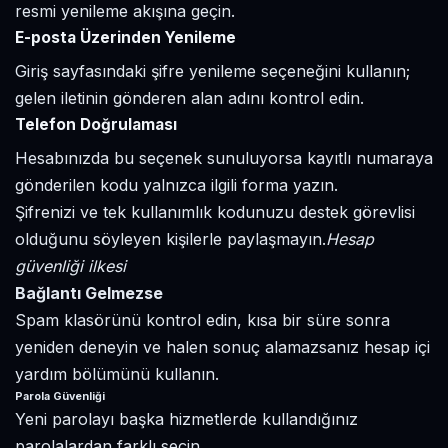
resmi yenileme akışına geçin.
E-posta Üzerinden Yenileme
Giriş sayfasındaki şifre yenileme seçeneğini kullanın;
gelen iletinin gönderen alan adını kontrol edin.
Telefon Doğrulaması
Hesabınızda bu seçenek sunuluyorsa kayıtlı numaraya
gönderilen kodu yalnızca ilgili forma yazın.
Şifrenizi ve tek kullanımlık kodunuzu destek görevlisi
olduğunu söyleyen kişilerle paylaşmayın.
Hesap
güvenliği ilkesi
Bağlantı Gelmezse
Spam klasörünü kontrol edin, kısa bir süre sonra
yeniden deneyin ve halen sonuç alamazsanız hesap içi
yardım bölümünü kullanın.
Parola Güvenliği
Yeni parolayı başka hizmetlerde kullandığınız
parolalardan farklı seçin.