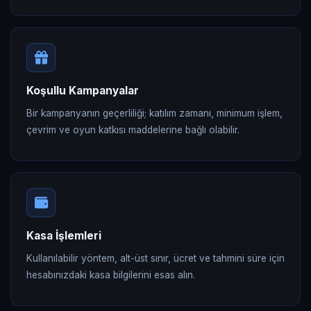
Koşullu Kampanyalar
Bir kampanyanın geçerliliği; katılım zamanı, minimum işlem,
çevrim ve oyun katkısı maddelerine bağlı olabilir.
Kasa İşlemleri
Kullanılabilir yöntem, alt-üst sınır, ücret ve tahmini süre için
hesabınızdaki kasa bilgilerini esas alın.