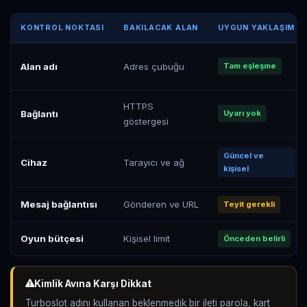
KONTROL NOKTASI
BAKILACAK ALAN
UYGUN YAKLAŞIM
Alan adı
Adres çubuğu
Tam eşleşme
HTTPS
Bağlantı
Uyarı yok
göstergesi
Güncel ve
Cihaz
Tarayıcı ve ağ
kişisel
Mesaj bağlantısı
Gönderen ve URL
Teyit gerekli
Oyun bütçesi
Kişisel limit
Önceden belirli
Kimlik Avına Karşı Dikkat
Turboslot adını kullanan beklenmedik bir ileti parola, kart