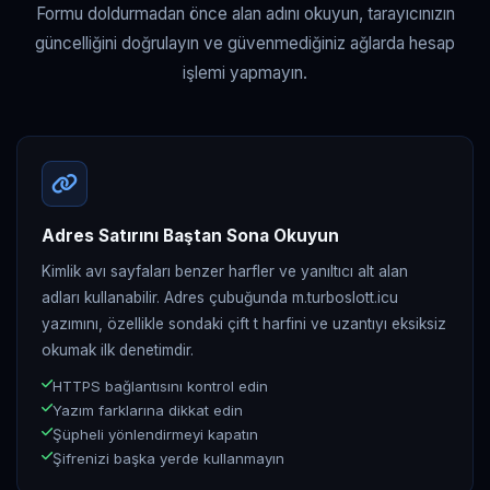
Formu doldurmadan önce alan adını okuyun, tarayıcınızın
güncelliğini doğrulayın ve güvenmediğiniz ağlarda hesap
işlemi yapmayın.
Adres Satırını Baştan Sona Okuyun
Kimlik avı sayfaları benzer harfler ve yanıltıcı alt alan
adları kullanabilir. Adres çubuğunda m.turboslott.icu
yazımını, özellikle sondaki çift t harfini ve uzantıyı eksiksiz
okumak ilk denetimdir.
HTTPS bağlantısını kontrol edin
Yazım farklarına dikkat edin
Şüpheli yönlendirmeyi kapatın
Şifrenizi başka yerde kullanmayın