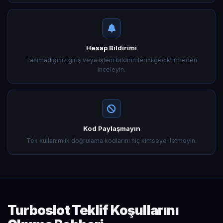
Hesap Bildirimi
Tanımadığınız giriş veya işlem bildirimlerini geciktirmeden
inceleyin.
Kod Paylaşmayın
Tek kullanımlık doğrulama kodlarını hiç kimseye iletmeyin.
Turboslot Teklif Koşullarını