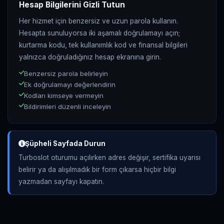
Hesap Bilgilerini Gizli Tutun
Her hizmet için benzersiz ve uzun parola kullanın.
Hesapta sunuluyorsa iki aşamalı doğrulamayı açın;
kurtarma kodu, tek kullanımlık kod ve finansal bilgileri
yalnızca doğruladığınız hesap ekranına girin.
Benzersiz parola belirleyin
Ek doğrulamayı değerlendirin
Kodları kimseye vermeyin
Bildirimleri düzenli inceleyin
Şüpheli Sayfada Durun
Turboslot oturumu açılırken adres değişir, sertifika uyarısı
belirir ya da alışılmadık bir form çıkarsa hiçbir bilgi
yazmadan sayfayı kapatın.