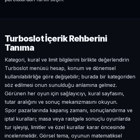
Turboslot İçerik Rehberini
Tanıma
Kategori, kural ve limit bilgilerini birlikte değerlendirin
Turboslot menüsü hesap, konum ve dönemsel
kullanılabilirliğe göre değişebilir; burada bir kategoriden
söz edilmesi onun sunulduğu anlamına gelmez.
Görünen her oyun için sağlayıcıyı, kural sayfasını,
tutar aralığını ve sonuç mekanizmasını okuyun.
Spor pazarlarında kapanış zamanı, sonuçlandırma ve
iptal kuralları; masa veya rastgele sonuçlu oyunlarda
tur işleyişi, limitler ve özel kurallar karar öncesinde
incelenmelidir. Görsel tema, oyunun matematiksel