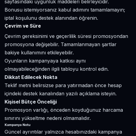
sayfasındaki uygunluk maddeleri belirleyicidir.
Bonusu istemiyorsanız kabul adımını tamamlamayın;
iptal koşulunu destek alanından öğrenin.
Çevrim ve Süre
Çevrim gereksinimi ve geçerlilik süresi promosyondan
promosyona değişebilir. Tamamlanmayan şartlar
bakiye kullanımını etkileyebilir.
Oyunların kampanyaya katkısı aynı
olmayabileceğinden ilgili tabloyu kontrol edin.
Dikkat Edilecek Nokta
Teklif metni belirsizse para yatırmadan önce hesap
içindeki destek kanalından yazılı açıklama isteyin.
Kişisel Bütçe Önceliği
Promosyon varlığı, önceden koyduğunuz harcama
sınırını yükseltme nedeni olmamalıdır.
Kampanya Notu
Güncel ayrıntılar yalnızca hesabınızdaki kampanya