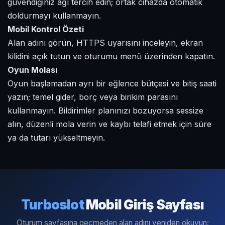
güvendiğiniz ağı tercih edin; ortak cihazda otomatik
doldurmayı kullanmayın.
Mobil Kontrol Özeti
Alan adını görün, HTTPS uyarısını inceleyin, ekran
kilidini açık tutun ve oturumu menü üzerinden kapatın.
Oyun Molası
Oyun başlamadan ayrı bir eğlence bütçesi ve bitiş saati
yazın; temel gider, borç veya birikim parasını
kullanmayın. Bildirimler planınızı bozuyorsa sessize
alın, düzenli mola verin ve kaybı telafi etmek için süre
ya da tutarı yükseltmeyin.
Turboslot
Mobil Giriş Sayfası
Oturum sayfasına geçmeden alan adını yeniden okuyun;