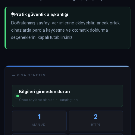
Pratik güvenlik alışkanlığı
Doğrulanmış sayfayı yer imlerine ekleyebilir, ancak ortak
cihazlarda parola kaydetme ve otomatik doldurma
seçeneklerini kapalı tutabilirsiniz.
— KISA DENETIM
Bilgileri girmeden durun
Önce sayfa ve alan adını karşılaştırın
1
2
ALAN ADI
HTTPS