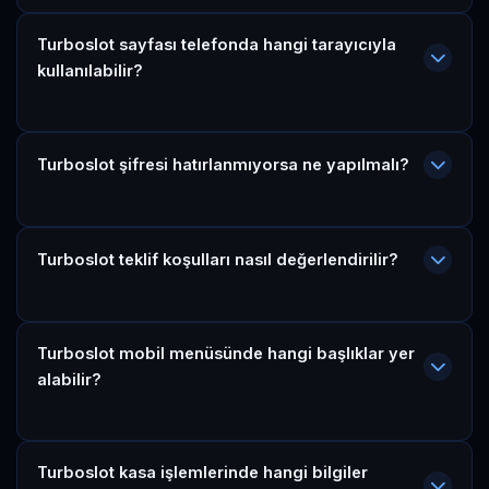
Adres çubuğunda m.turboslott.icu alan
Turboslot sayfası telefonda hangi tarayıcıyla
adının eksiksiz ve çift t ile yazıldığını
kullanılabilir?
kontrol edin. Sertifika uyarısı, farklı
uzantı veya beklenmedik yönlendirme varsa
hiçbir forma bilgi girmeden sekmeyi
Güvenlik güncellemelerini alan güncel bir
kapatın.
mobil tarayıcı tercih edin. İşletim sistemi
Turboslot şifresi hatırlanmıyorsa ne yapılmalı?
yamalarını yükleyin; hesap ve kasa
işlemlerini ortak cihaz, açık Wi-Fi ya da
Doğrulanmış giriş ekranındaki parola
kaynağı belirsiz uygulama içi tarayıcı
yenileme akışını başlatın. Kayıtlı kanalınıza
Turboslot teklif koşulları nasıl değerlendirilir?
üzerinden yürütmeyin.
gelen kodu yalnızca açık olan
m.turboslott.icu formuna yazın; parola ve
Bir teklif görüntüleniyorsa katılmadan
tek kullanımlık kodu destek görevlisi
Turboslot mobil menüsünde hangi başlıklar yer
önce uygunluk, son tarih, çevrim
olduğunu söyleyen kişilerle paylaşmayın.
alabilir?
gereksinimi, oyun katkısı, azami dönüş ve
tutar sınırlarını aynı koşul metninde
okuyun. Bu rehber herhangi bir teklifin
Hesaba, konuma ve kullanılabilirliğe bağlı
mevcut olduğunu varsaymaz.
Turboslot kasa işlemlerinde hangi bilgiler
olarak farklı oyun veya işlem kategorileri