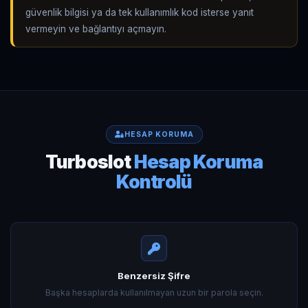
güvenlik bilgisi ya da tek kullanımlık kod isterse yanıt
vermeyin ve bağlantıyı açmayın.
HESAP KORUMA
Turboslot
Hesap Koruma
Kontrolü
Benzersiz Şifre
Başka hesaplarda kullanılmayan uzun bir parola seçin.