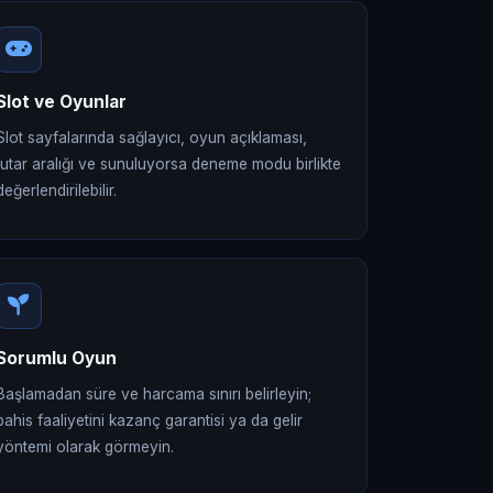
Slot ve Oyunlar
Slot sayfalarında sağlayıcı, oyun açıklaması,
tutar aralığı ve sunuluyorsa deneme modu birlikte
değerlendirilebilir.
Sorumlu Oyun
Başlamadan süre ve harcama sınırı belirleyin;
bahis faaliyetini kazanç garantisi ya da gelir
yöntemi olarak görmeyin.