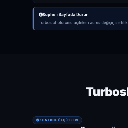
Şüpheli Sayfada Durun
Turboslot oturumu açılırken adres değişir, sertifik
Turbosl
KONTROL ÖLÇÜTLERI