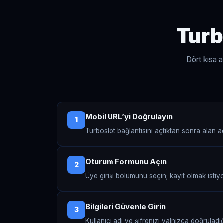
Turb
Dört kısa 
Mobil URL’yi Doğrulayın
1
Turboslot bağlantısını açtıktan sonra alan 
Oturum Formunu Açın
2
Üye girişi bölümünü seçin; kayıt olmak istiy
Bilgileri Güvenle Girin
3
Kullanıcı adı ve şifrenizi yalnızca doğrulad