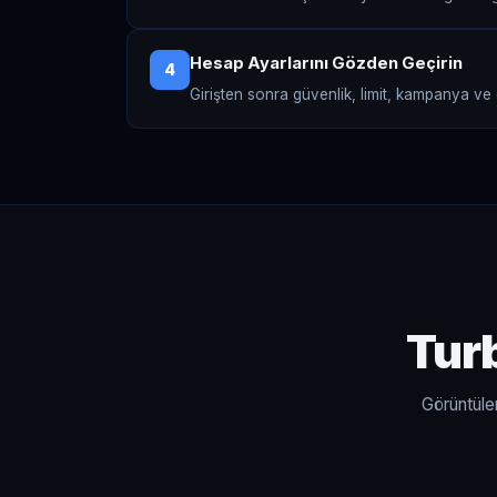
Hesap Ayarlarını Gözden Geçirin
4
Girişten sonra güvenlik, limit, kampanya ve d
Tur
Görüntülen