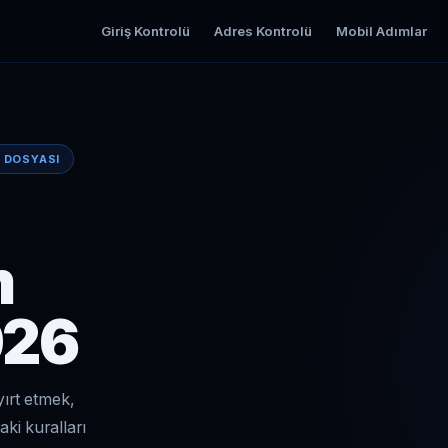
Giriş Kontrolü
Adres Kontrolü
Mobil Adımlar
 DOSYASI
m
026
yırt etmek,
ki kuralları