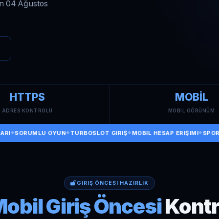
an 04 Ağustos
HTTPS
MOBİL
ADRES KONTROLÜ
MOBIL GÖRÜNÜM
SORUMLU OYUN
TURBOSLOT GIRIŞ
MOBIL HESAP ERIŞIMI
SPOR BAH
GIRIŞ ÖNCESI HAZIRLIK
obil Giriş Öncesi
Kontr