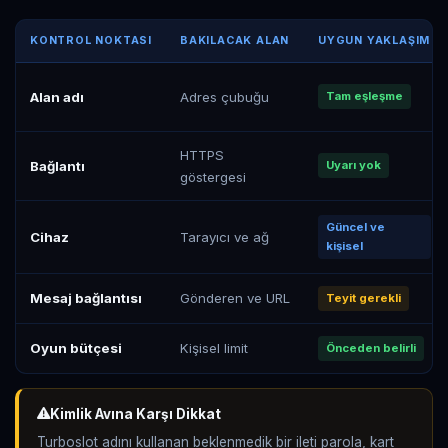
KONTROL NOKTASI
BAKILACAK ALAN
UYGUN YAKLAŞIM
Alan adı
Adres çubuğu
Tam eşleşme
HTTPS
Bağlantı
Uyarı yok
göstergesi
Güncel ve
Cihaz
Tarayıcı ve ağ
kişisel
Mesaj bağlantısı
Gönderen ve URL
Teyit gerekli
Oyun bütçesi
Kişisel limit
Önceden belirli
Kimlik Avına Karşı Dikkat
Turboslot adını kullanan beklenmedik bir ileti parola, kart