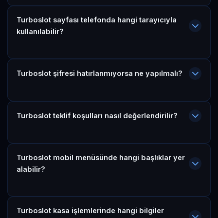
Adres çubuğunda m.turboslott.icu alan
Turboslot sayfası telefonda hangi tarayıcıyla
adının eksiksiz ve çift t ile yazıldığını
kullanılabilir?
kontrol edin. Sertifika uyarısı, farklı
uzantı veya beklenmedik yönlendirme varsa
hiçbir forma bilgi girmeden sekmeyi
Güvenlik güncellemelerini alan güncel bir
kapatın.
mobil tarayıcı tercih edin. İşletim sistemi
Turboslot şifresi hatırlanmıyorsa ne yapılmalı?
yamalarını yükleyin; hesap ve kasa
işlemlerini ortak cihaz, açık Wi-Fi ya da
Doğrulanmış giriş ekranındaki parola
kaynağı belirsiz uygulama içi tarayıcı
yenileme akışını başlatın. Kayıtlı kanalınıza
Turboslot teklif koşulları nasıl değerlendirilir?
üzerinden yürütmeyin.
gelen kodu yalnızca açık olan
m.turboslott.icu formuna yazın; parola ve
Bir teklif görüntüleniyorsa katılmadan
tek kullanımlık kodu destek görevlisi
Turboslot mobil menüsünde hangi başlıklar yer
önce uygunluk, son tarih, çevrim
olduğunu söyleyen kişilerle paylaşmayın.
alabilir?
gereksinimi, oyun katkısı, azami dönüş ve
tutar sınırlarını aynı koşul metninde
okuyun. Bu rehber herhangi bir teklifin
Hesaba, konuma ve kullanılabilirliğe bağlı
mevcut olduğunu varsaymaz.
Turboslot kasa işlemlerinde hangi bilgiler
olarak farklı oyun veya işlem kategorileri