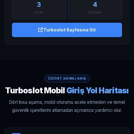
3
4
CIHAZ
OTURUM
Turboslot Sayfasına Git
DÖRT ADIMLI AKIŞ
Turboslot Mobil
Giriş Yol Haritası
Dört kısa aşama, mobil oturumu acele etmeden ve temel
güvenlik işaretlerini atlamadan açmanıza yardımcı olur.