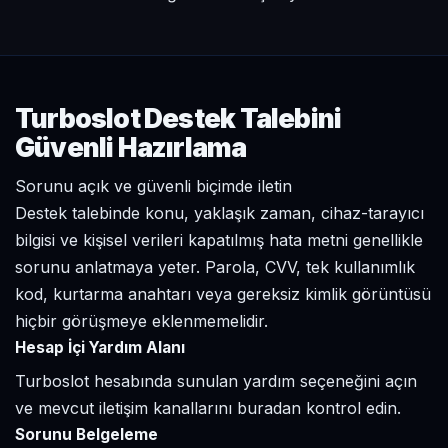
Turboslot Destek Talebini
Güvenli Hazırlama
Sorunu açık ve güvenli biçimde iletin
Destek talebinde konu, yaklaşık zaman, cihaz-tarayıcı
bilgisi ve kişisel verileri kapatılmış hata metni genellikle
sorunu anlatmaya yeter. Parola, CVV, tek kullanımlık
kod, kurtarma anahtarı veya gereksiz kimlik görüntüsü
hiçbir görüşmeye eklenmemelidir.
Hesap İçi Yardım Alanı
Turboslot hesabında sunulan yardım seçeneğini açın
ve mevcut iletişim kanallarını buradan kontrol edin.
Sorunu Belgeleme