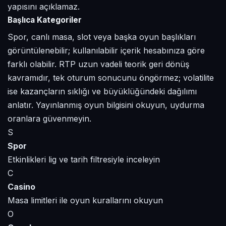
yapısını açıklamaz.
Başlıca Kategoriler
Spor, canlı masa, slot veya başka oyun başlıkları
görüntülenebilir; kullanılabilir içerik hesabınıza göre
farklı olabilir. RTP uzun vadeli teorik geri dönüş
kavramıdır, tek oturum sonucunu öngörmez; volatilite
ise kazançların sıklığı ve büyüklüğündeki dağılımı
anlatır. Yayınlanmış oyun bilgisini okuyun, uydurma
oranlara güvenmeyin.
S
Spor
Etkinlikleri lig ve tarih filtresiyle inceleyin
C
Casino
Masa limitleri ile oyun kurallarını okuyun
O