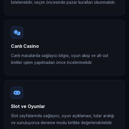
listelenebilir; seçim öncesinde pazar kuralları okunmalıdır.
Canlı Casino
Canlı masalarda sağlayıcı bilgisi, oyun akışı ve alt-üst
limitler işlem yapılmadan önce incelenmelidir.
Slot ve Oyunlar
Slot sayfalarında sağlayıcı, oyun açıklaması, tutar aralığı
ve sunuluyorsa deneme modu birlikte değerlendirilebilir.