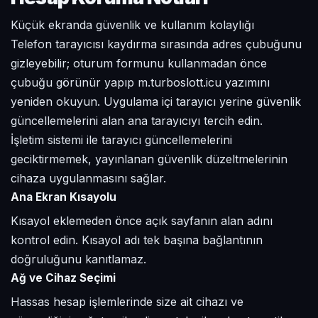
Küçük ekranda güvenlik ve kullanım kolaylığı
Telefon tarayıcısı kaydırma sırasında adres çubuğunu
gizleyebilir; oturum formunu kullanmadan önce
çubuğu görünür yapıp m.turboslott.icu yazımını
yeniden okuyun. Uygulama içi tarayıcı yerine güvenlik
güncellemelerini alan ana tarayıcıyı tercih edin.
İşletim sistemi ile tarayıcı güncellemelerini
geciktirmemek, yayınlanan güvenlik düzeltmelerinin
cihaza uygulanmasını sağlar.
Ana Ekran Kısayolu
Kısayol eklemeden önce açık sayfanın alan adını
kontrol edin. Kısayol adı tek başına bağlantının
doğruluğunu kanıtlamaz.
Ağ ve Cihaz Seçimi
Hassas hesap işlemlerinde size ait cihazı ve