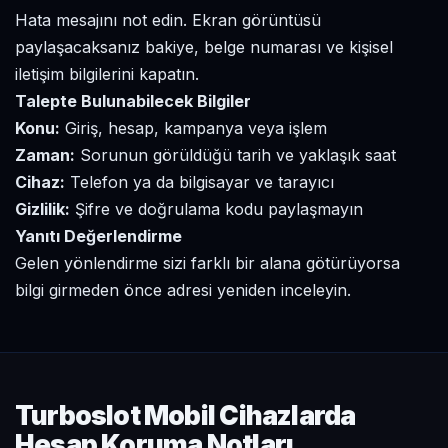
Hata mesajını not edin. Ekran görüntüsü
paylaşacaksanız bakiye, belge numarası ve kişisel
iletişim bilgilerini kapatın.
Talepte Bulunabilecek Bilgiler
Konu:
Giriş, hesap, kampanya veya işlem
Zaman:
Sorunun görüldüğü tarih ve yaklaşık saat
Cihaz:
Telefon ya da bilgisayar ve tarayıcı
Gizlilik:
Şifre ve doğrulama kodu paylaşmayın
Yanıtı Değerlendirme
Gelen yönlendirme sizi farklı bir alana götürüyorsa
bilgi girmeden önce adresi yeniden inceleyin.
Turboslot Mobil Cihazlarda
Hesap Koruma Notları