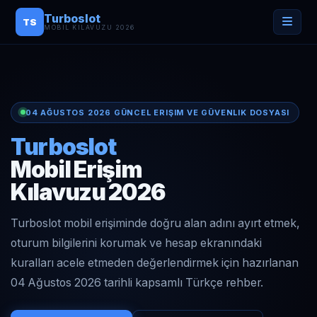
Turboslot
TS
MOBIL KILAVUZU 2026
04 AĞUSTOS 2026 GÜNCEL ERIŞIM VE GÜVENLIK DOSYASI
Turboslot
Mobil Erişim
Kılavuzu 2026
Turboslot mobil erişiminde doğru alan adını ayırt etmek,
oturum bilgilerini korumak ve hesap ekranındaki
kuralları acele etmeden değerlendirmek için hazırlanan
04 Ağustos 2026 tarihli kapsamlı Türkçe rehber.