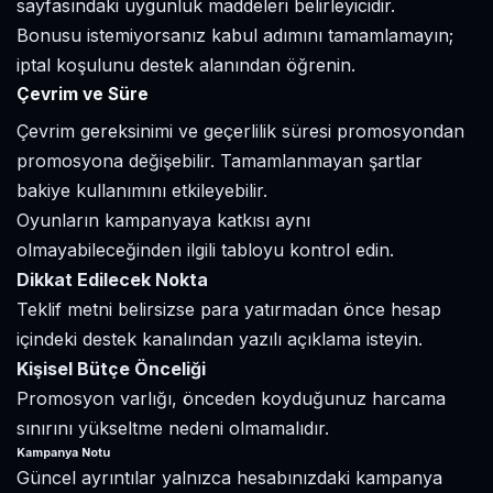
sayfasındaki uygunluk maddeleri belirleyicidir.
Bonusu istemiyorsanız kabul adımını tamamlamayın;
iptal koşulunu destek alanından öğrenin.
Çevrim ve Süre
Çevrim gereksinimi ve geçerlilik süresi promosyondan
promosyona değişebilir. Tamamlanmayan şartlar
bakiye kullanımını etkileyebilir.
Oyunların kampanyaya katkısı aynı
olmayabileceğinden ilgili tabloyu kontrol edin.
Dikkat Edilecek Nokta
Teklif metni belirsizse para yatırmadan önce hesap
içindeki destek kanalından yazılı açıklama isteyin.
Kişisel Bütçe Önceliği
Promosyon varlığı, önceden koyduğunuz harcama
sınırını yükseltme nedeni olmamalıdır.
Kampanya Notu
Güncel ayrıntılar yalnızca hesabınızdaki kampanya