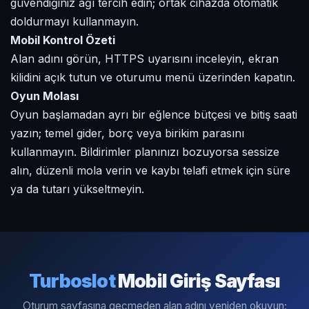
güvendiğiniz ağı tercih edin; ortak cihazda otomatik
doldurmayı kullanmayın.
Mobil Kontrol Özeti
Alan adını görün, HTTPS uyarısını inceleyin, ekran
kilidini açık tutun ve oturumu menü üzerinden kapatın.
Oyun Molası
Oyun başlamadan ayrı bir eğlence bütçesi ve bitiş saati
yazın; temel gider, borç veya birikim parasını
kullanmayın. Bildirimler planınızı bozuyorsa sessize
alın, düzenli mola verin ve kaybı telafi etmek için süre
ya da tutarı yükseltmeyin.
Turboslot
Mobil Giriş Sayfası
Oturum sayfasına geçmeden alan adını yeniden okuyun;