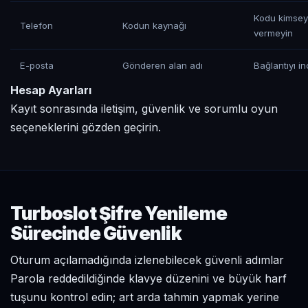
Kodu kimse
Telefon
Kodun kaynağı
vermeyin
E-posta
Gönderen alan adı
Bağlantıyı in
Hesap Ayarları
Kayıt sonrasında iletişim, güvenlik ve sorumlu oyun
seçeneklerini gözden geçirin.
Turboslot Şifre Yenileme
Sürecinde Güvenlik
Oturum açılamadığında izlenebilecek güvenli adımlar
Parola reddedildiğinde klavye düzenini ve büyük harf
tuşunu kontrol edin; art arda tahmin yapmak yerine