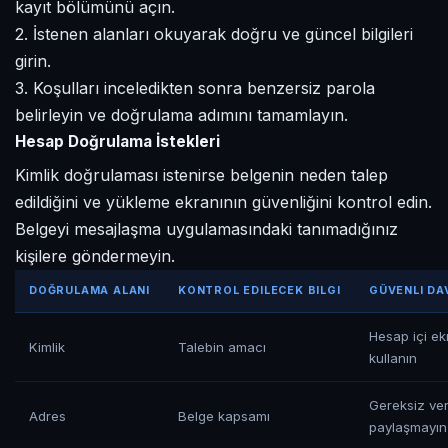
kayıt bölümünü açın.
2. İstenen alanları okuyarak doğru ve güncel bilgileri
girin.
3. Koşulları inceledikten sonra benzersiz parola
belirleyin ve doğrulama adımını tamamlayın.
Hesap Doğrulama İstekleri
Kimlik doğrulaması istenirse belgenin neden talep
edildiğini ve yükleme ekranının güvenliğini kontrol edin.
Belgeyi mesajlaşma uygulamasındaki tanımadığınız
kişilere göndermeyin.
DOĞRULAMA ALANI
KONTROL EDILECEK BILGI
GÜVENLI DA
Hesap içi ek
Kimlik
Talebin amacı
kullanın
Gereksiz ver
Adres
Belge kapsamı
paylaşmayın