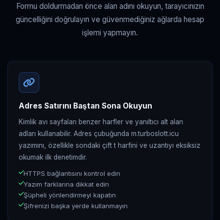
Formu doldurmadan önce alan adını okuyun, tarayıcınızın
güncelliğini doğrulayın ve güvenmediğiniz ağlarda hesap
işlemi yapmayın.
Adres Satırını Baştan Sona Okuyun
Kimlik avı sayfaları benzer harfler ve yanıltıcı alt alan
adları kullanabilir. Adres çubuğunda m.turboslott.icu
yazımını, özellikle sondaki çift t harfini ve uzantıyı eksiksiz
okumak ilk denetimdir.
HTTPS bağlantısını kontrol edin
Yazım farklarına dikkat edin
Şüpheli yönlendirmeyi kapatın
Şifrenizi başka yerde kullanmayın