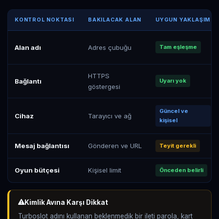
KONTROL NOKTASI
BAKILACAK ALAN
UYGUN YAKLAŞIM
Alan adı
Adres çubuğu
Tam eşleşme
HTTPS
Bağlantı
Uyarı yok
göstergesi
Güncel ve
Cihaz
Tarayıcı ve ağ
kişisel
Mesaj bağlantısı
Gönderen ve URL
Teyit gerekli
Oyun bütçesi
Kişisel limit
Önceden belirli
Kimlik Avına Karşı Dikkat
Turboslot adını kullanan beklenmedik bir ileti parola, kart