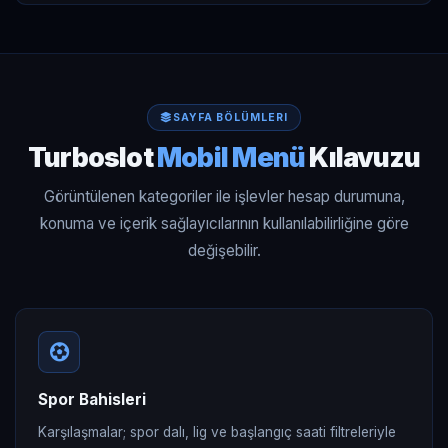
SAYFA BÖLÜMLERI
Turboslot
Mobil Menü
Kılavuzu
Görüntülenen kategoriler ile işlevler hesap durumuna,
konuma ve içerik sağlayıcılarının kullanılabilirliğine göre
değişebilir.
Spor Bahisleri
Karşılaşmalar; spor dalı, lig ve başlangıç saati filtreleriyle