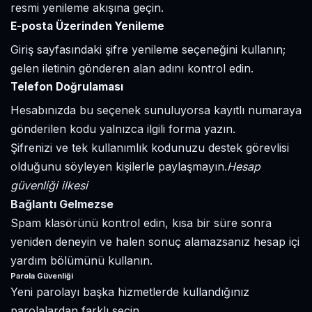
resmi yenileme akışına geçin.
E-posta Üzerinden Yenileme
Giriş sayfasındaki şifre yenileme seçeneğini kullanın;
gelen iletinin gönderen alan adını kontrol edin.
Telefon Doğrulaması
Hesabınızda bu seçenek sunuluyorsa kayıtlı numaraya
gönderilen kodu yalnızca ilgili forma yazın.
Şifrenizi ve tek kullanımlık kodunuzu destek görevlisi
olduğunu söyleyen kişilerle paylaşmayın.
Hesap
güvenliği ilkesi
Bağlantı Gelmezse
Spam klasörünü kontrol edin, kısa bir süre sonra
yeniden deneyin ve halen sonuç alamazsanız hesap içi
yardım bölümünü kullanın.
Parola Güvenliği
Yeni parolayı başka hizmetlerde kullandığınız
parolalardan farklı seçin.