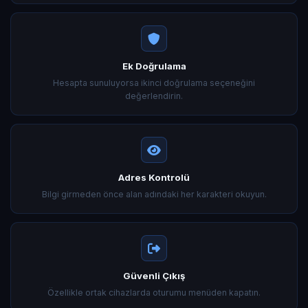
Ek Doğrulama
Hesapta sunuluyorsa ikinci doğrulama seçeneğini
değerlendirin.
Adres Kontrolü
Bilgi girmeden önce alan adındaki her karakteri okuyun.
Güvenli Çıkış
Özellikle ortak cihazlarda oturumu menüden kapatın.