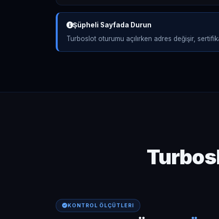
Şüpheli Sayfada Durun
Turboslot oturumu açılırken adres değişir, sertifik
Turbosl
KONTROL ÖLÇÜTLERI