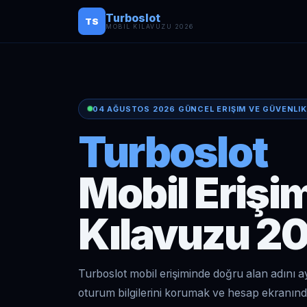
Turboslot
TS
MOBIL KILAVUZU 2026
04 AĞUSTOS 2026 GÜNCEL ERIŞIM VE GÜVENLIK
Turboslot
Mobil Erişi
Kılavuzu 2
Turboslot mobil erişiminde doğru alan adını a
oturum bilgilerini korumak ve hesap ekranında