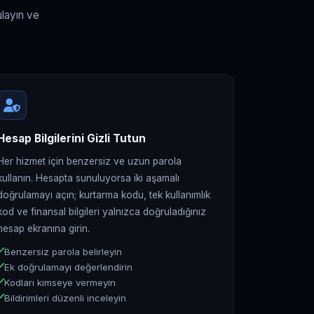
ulayın ve
Hesap Bilgilerini Gizli Tutun
Her hizmet için benzersiz ve uzun parola
kullanın. Hesapta sunuluyorsa iki aşamalı
doğrulamayı açın; kurtarma kodu, tek kullanımlık
kod ve finansal bilgileri yalnızca doğruladığınız
hesap ekranına girin.
Benzersiz parola belirleyin
Ek doğrulamayı değerlendirin
Kodları kimseye vermeyin
Bildirimleri düzenli inceleyin