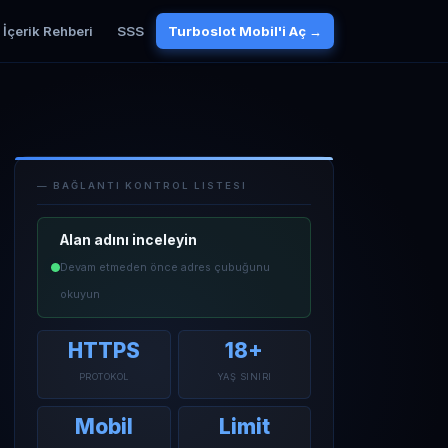
İçerik Rehberi
SSS
Turboslot Mobil'i Aç →
— BAĞLANTI KONTROL LISTESI
Alan adını inceleyin
Devam etmeden önce adres çubuğunu
okuyun
HTTPS
18+
PROTOKOL
YAŞ SINIRI
Mobil
Limit