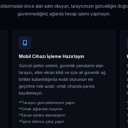
ldurmadan önce alan adını okuyun, tarayıcınızın güncelliğini doğr
güvenmediğiniz ağlarda hesap işlemi yapmayın.
Mobil Cihazı İşleme Hazırlayın
Güncel işletim sistemi, güvenlik yamalarını alan
tarayıcı, etkin ekran kilidi ve size ait güvenilir ağ
birlikte kullanıldığında mobil oturumun ele
geçirilme riski azalır; ortak cihazda parola
kaydetmeyin.
Tarayıcı güncellemesini yapın
Ortak ağlardan kaçının
Ekran kilidini etkinleştirin
İşiniz bitince çıkış yapın