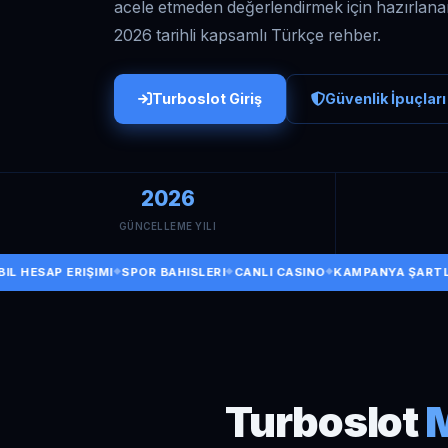
acele etmeden değerlendirmek için hazırlan
2026 tarihli kapsamlı Türkçe rehber.
Turboslot Giriş
Güvenlik İpuçları
2026
GÜNCELLEME YILI
ESAP ERIŞIMI
SPOR BAHISLERI
CANLI CASINO
KAMPANYA ŞARTLARI
Turboslot
M