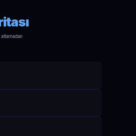
ritası
i atlamadan