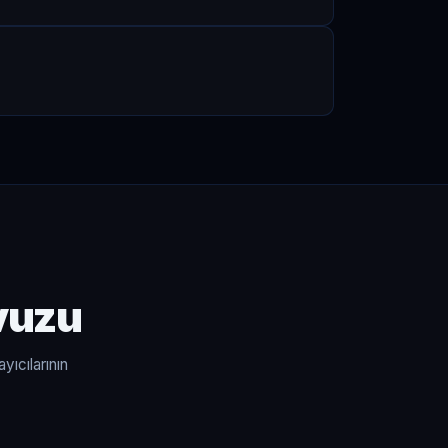
vuzu
yıcılarının