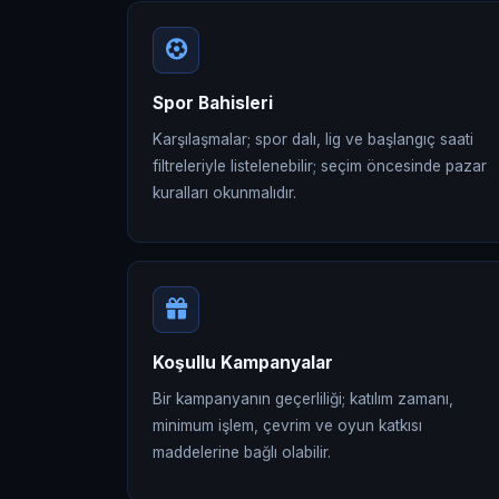
Spor Bahisleri
Karşılaşmalar; spor dalı, lig ve başlangıç saati
filtreleriyle listelenebilir; seçim öncesinde pazar
kuralları okunmalıdır.
Koşullu Kampanyalar
Bir kampanyanın geçerliliği; katılım zamanı,
minimum işlem, çevrim ve oyun katkısı
maddelerine bağlı olabilir.