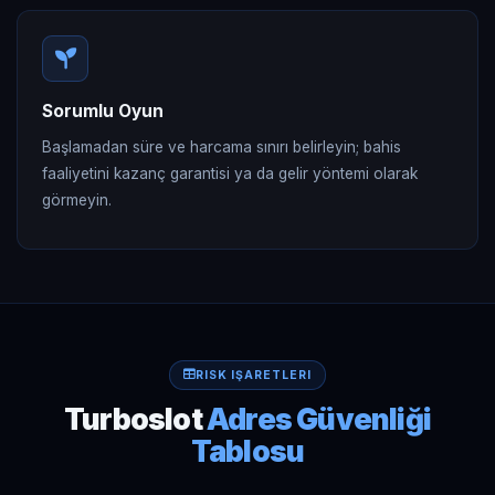
Sorumlu Oyun
Başlamadan süre ve harcama sınırı belirleyin; bahis
faaliyetini kazanç garantisi ya da gelir yöntemi olarak
görmeyin.
RISK IŞARETLERI
Turboslot
Adres Güvenliği
Tablosu