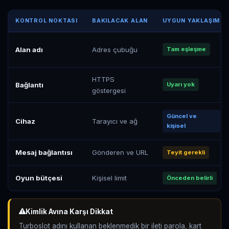
KONTROL NOKTASI
BAKILACAK ALAN
UYGUN YAKLAŞIM
Alan adı
Adres çubuğu
Tam eşleşme
HTTPS
Bağlantı
Uyarı yok
göstergesi
Güncel ve
Cihaz
Tarayıcı ve ağ
kişisel
Mesaj bağlantısı
Gönderen ve URL
Teyit gerekli
Oyun bütçesi
Kişisel limit
Önceden belirli
Kimlik Avına Karşı Dikkat
Turboslot adını kullanan beklenmedik bir ileti parola, kart