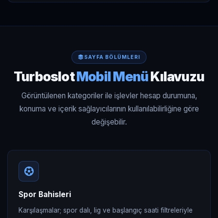
SAYFA BÖLÜMLERI
Turboslot
Mobil Menü
Kılavuzu
Görüntülenen kategoriler ile işlevler hesap durumuna,
konuma ve içerik sağlayıcılarının kullanılabilirliğine göre
değişebilir.
Spor Bahisleri
Karşılaşmalar; spor dalı, lig ve başlangıç saati filtreleriyle