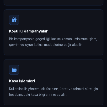
Koşullu Kampanyalar
Bir kampanyanın geçerliliği; katılım zamanı, minimum işlem,
çevrim ve oyun katkısı maddelerine bağlı olabilir.
Kasa İşlemleri
Kullanılabilir yöntem, alt-üst sınır, ücret ve tahmini süre için
hesabınızdaki kasa bilgilerini esas alın.