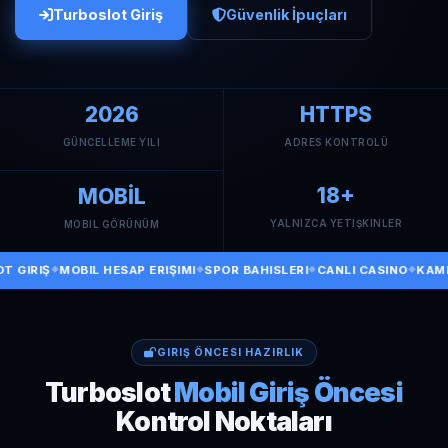
Turboslot Giriş
Güvenlik İpuçları
2026
HTTPS
GÜNCELLEME YILI
ADRES KONTROLÜ
18+
MOBİL
YALNIZCA YETIŞKINLER
MOBIL GÖRÜNÜM
 GIRIŞ
MOBIL HESAP ERIŞIMI
SPOR BAHISLERI
CANLI CASINO
KAMPA
GIRIŞ ÖNCESI HAZIRLIK
Turboslot
Mobil Giriş Öncesi
Kontrol Noktaları