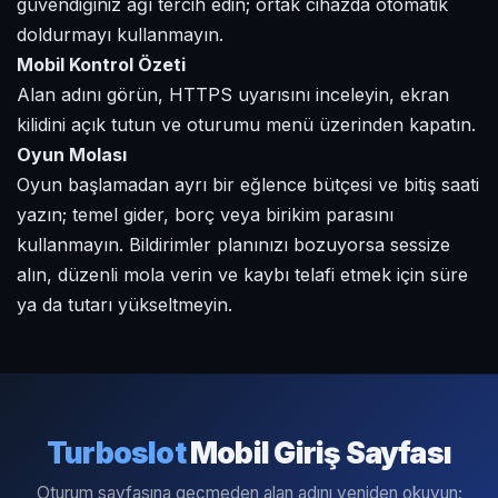
güvendiğiniz ağı tercih edin; ortak cihazda otomatik
doldurmayı kullanmayın.
Mobil Kontrol Özeti
Alan adını görün, HTTPS uyarısını inceleyin, ekran
kilidini açık tutun ve oturumu menü üzerinden kapatın.
Oyun Molası
Oyun başlamadan ayrı bir eğlence bütçesi ve bitiş saati
yazın; temel gider, borç veya birikim parasını
kullanmayın. Bildirimler planınızı bozuyorsa sessize
alın, düzenli mola verin ve kaybı telafi etmek için süre
ya da tutarı yükseltmeyin.
Turboslot
Mobil Giriş Sayfası
Oturum sayfasına geçmeden alan adını yeniden okuyun;