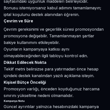
sayfasındaki uygunluk maddeleri belirleyicidir.
Bonusu istemiyorsanız kabul adımını tamamlamayın;
iptal koşulunu destek alanından öğrenin.
Çevrim ve Süre
Çevrim gereksinimi ve geçerlilik süresi promosyondan
promosyona değişebilir. Tamamlanmayan şartlar
bakiye kullanımını etkileyebilir.
Oyunların kampanyaya katkısı aynı
olmayabileceğinden ilgili tabloyu kontrol edin.
Dikkat Edilecek Nokta
Teklif metni belirsizse para yatırmadan önce hesap
içindeki destek kanalından yazılı açıklama isteyin.
Kişisel Bütçe Önceliği
Promosyon varlığı, önceden koyduğunuz harcama
sınırını yükseltme nedeni olmamalıdır.
Kampanya Notu
Güncel ayrıntılar yalnızca hesabınızdaki kampanya