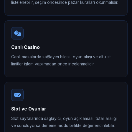
listelenebilir; seçim öncesinde pazar kuralları okunmalıdır.
Canlı Casino
Canlı masalarda sağlayıcı bilgisi, oyun akışı ve alt-üst
limitler işlem yapılmadan önce incelenmelidir.
Slot ve Oyunlar
Slot sayfalarında sağlayıcı, oyun açıklaması, tutar aralığı
ve sunuluyorsa deneme modu birlikte değerlendirilebilir.