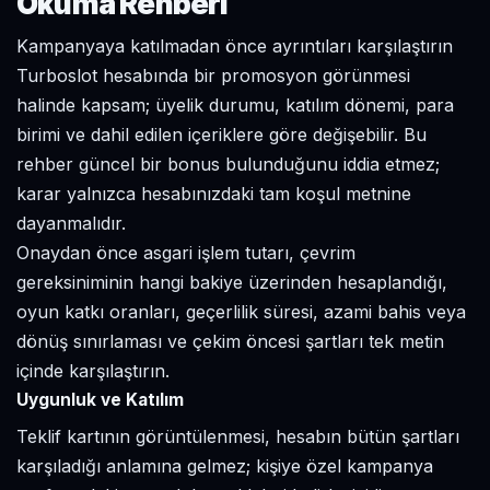
Okuma Rehberi
Kampanyaya katılmadan önce ayrıntıları karşılaştırın
Turboslot hesabında bir promosyon görünmesi
halinde kapsam; üyelik durumu, katılım dönemi, para
birimi ve dahil edilen içeriklere göre değişebilir. Bu
rehber güncel bir bonus bulunduğunu iddia etmez;
karar yalnızca hesabınızdaki tam koşul metnine
dayanmalıdır.
Onaydan önce asgari işlem tutarı, çevrim
gereksiniminin hangi bakiye üzerinden hesaplandığı,
oyun katkı oranları, geçerlilik süresi, azami bahis veya
dönüş sınırlaması ve çekim öncesi şartları tek metin
içinde karşılaştırın.
Uygunluk ve Katılım
Teklif kartının görüntülenmesi, hesabın bütün şartları
karşıladığı anlamına gelmez; kişiye özel kampanya