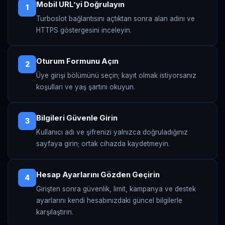
Mobil URL’yi Doğrulayın
1
Turboslot bağlantısını açtıktan sonra alan adını ve
HTTPS göstergesini inceleyin.
Oturum Formunu Açın
2
Üye girişi bölümünü seçin; kayıt olmak istiyorsanız
koşulları ve yaş şartını okuyun.
Bilgileri Güvenle Girin
3
Kullanıcı adı ve şifrenizi yalnızca doğruladığınız
sayfaya girin; ortak cihazda kaydetmeyin.
Hesap Ayarlarını Gözden Geçirin
4
Girişten sonra güvenlik, limit, kampanya ve destek
ayarlarını kendi hesabınızdaki güncel bilgilerle
karşılaştırın.