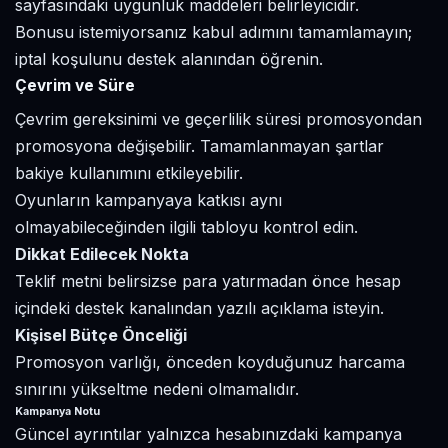
sayfasındaki uygunluk maddeleri belirleyicidir.
Bonusu istemiyorsanız kabul adımını tamamlamayın;
iptal koşulunu destek alanından öğrenin.
Çevrim ve Süre
Çevrim gereksinimi ve geçerlilik süresi promosyondan
promosyona değişebilir. Tamamlanmayan şartlar
bakiye kullanımını etkileyebilir.
Oyunların kampanyaya katkısı aynı
olmayabileceğinden ilgili tabloyu kontrol edin.
Dikkat Edilecek Nokta
Teklif metni belirsizse para yatırmadan önce hesap
içindeki destek kanalından yazılı açıklama isteyin.
Kişisel Bütçe Önceliği
Promosyon varlığı, önceden koyduğunuz harcama
sınırını yükseltme nedeni olmamalıdır.
Kampanya Notu
Güncel ayrıntılar yalnızca hesabınızdaki kampanya