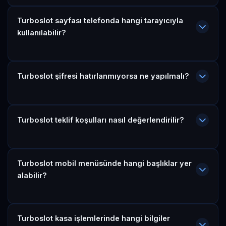
Adres çubuğunda m.turboslott.icu alan
Turboslot sayfası telefonda hangi tarayıcıyla
adının eksiksiz ve çift t ile yazıldığını
kullanılabilir?
kontrol edin. Sertifika uyarısı, farklı
uzantı veya beklenmedik yönlendirme varsa
hiçbir forma bilgi girmeden sekmeyi
Güvenlik güncellemelerini alan güncel bir
kapatın.
mobil tarayıcı tercih edin. İşletim sistemi
Turboslot şifresi hatırlanmıyorsa ne yapılmalı?
yamalarını yükleyin; hesap ve kasa
işlemlerini ortak cihaz, açık Wi-Fi ya da
Doğrulanmış giriş ekranındaki parola
kaynağı belirsiz uygulama içi tarayıcı
yenileme akışını başlatın. Kayıtlı kanalınıza
Turboslot teklif koşulları nasıl değerlendirilir?
üzerinden yürütmeyin.
gelen kodu yalnızca açık olan
m.turboslott.icu formuna yazın; parola ve
Bir teklif görüntüleniyorsa katılmadan
tek kullanımlık kodu destek görevlisi
Turboslot mobil menüsünde hangi başlıklar yer
önce uygunluk, son tarih, çevrim
olduğunu söyleyen kişilerle paylaşmayın.
alabilir?
gereksinimi, oyun katkısı, azami dönüş ve
tutar sınırlarını aynı koşul metninde
okuyun. Bu rehber herhangi bir teklifin
Hesaba, konuma ve kullanılabilirliğe bağlı
mevcut olduğunu varsaymaz.
Turboslot kasa işlemlerinde hangi bilgiler
olarak farklı oyun veya işlem kategorileri