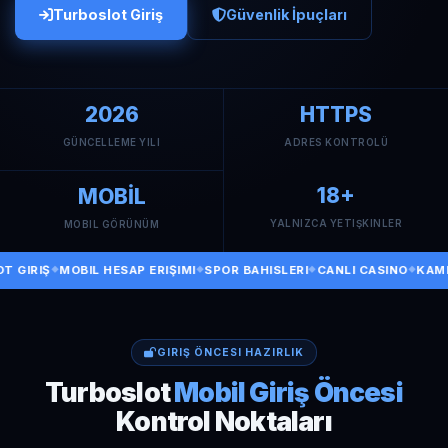
Turboslot Giriş
Güvenlik İpuçları
2026
HTTPS
GÜNCELLEME YILI
ADRES KONTROLÜ
18+
MOBİL
YALNIZCA YETIŞKINLER
MOBIL GÖRÜNÜM
 GIRIŞ
MOBIL HESAP ERIŞIMI
SPOR BAHISLERI
CANLI CASINO
KAMPA
GIRIŞ ÖNCESI HAZIRLIK
Turboslot
Mobil Giriş Öncesi
Kontrol Noktaları