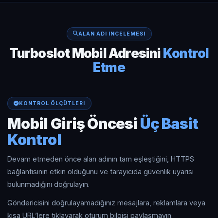
ALAN ADI INCELEMESI
Turboslot Mobil Adresini
Kontrol
Etme
KONTROL ÖLÇÜTLERI
Mobil Giriş Öncesi
Üç Basit
Kontrol
Devam etmeden önce alan adının tam eşleştiğini, HTTPS
bağlantısının etkin olduğunu ve tarayıcıda güvenlik uyarısı
bulunmadığını doğrulayın.
Göndericisini doğrulayamadığınız mesajlara, reklamlara veya
kısa URL’lere tıklayarak oturum bilgisi paylaşmayın.