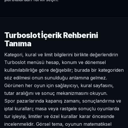
Turboslot İçerik Rehberini
Tanıma
Kategori, kural ve limit bilgilerini birlikte değerlendirin
Turboslot menüsü hesap, konum ve dönemsel
kullanılabilirliğe göre değişebilir; burada bir kategoriden
söz edilmesi onun sunulduğu anlamına gelmez.
Görünen her oyun için sağlayıcıyı, kural sayfasını,
tutar aralığını ve sonuç mekanizmasını okuyun.
Spor pazarlarında kapanış zamanı, sonuçlandırma ve
iptal kuralları; masa veya rastgele sonuçlu oyunlarda
tur işleyişi, limitler ve özel kurallar karar öncesinde
incelenmelidir. Görsel tema, oyunun matematiksel