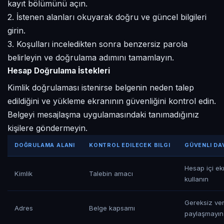
kayıt bölümünü açın.
2. İstenen alanları okuyarak doğru ve güncel bilgileri
girin.
3. Koşulları inceledikten sonra benzersiz parola
belirleyin ve doğrulama adımını tamamlayın.
Hesap Doğrulama İstekleri
Kimlik doğrulaması istenirse belgenin neden talep
edildiğini ve yükleme ekranının güvenliğini kontrol edin.
Belgeyi mesajlaşma uygulamasındaki tanımadığınız
kişilere göndermeyin.
DOĞRULAMA ALANI
KONTROL EDILECEK BILGI
GÜVENLI DA
Hesap içi ek
Kimlik
Talebin amacı
kullanın
Gereksiz ver
Adres
Belge kapsamı
paylaşmayın