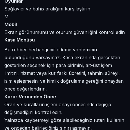
Oyunlar
Sağlayıcı ve bahis aralığını karşılaştırın
M
Mobil
Ekran görünümünü ve oturum güvenliğini kontrol edin
Kasa Menüsü
Bu rehber herhangi bir ödeme yönteminin
bulunduğunu varsaymaz. Kasa ekranında gerçekten
gösterilen seçenek için para birimini, alt-üst işlem
limitini, hizmet veya kur farkı ücretini, tahmini süreyi,
isim eşleşmesini ve kimlik doğrulama gereğini onaydan
önce değerlendirin.
Karar Vermeden Önce
Oran ve kuralların işlem onayı öncesinde değişip
değişmediğini kontrol edin.
Yalnızca kaybetmeyi göze alabileceğiniz tutarı kullanın
ve önceden belirlediğiniz sınırı aşmayın.