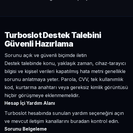
Turboslot Destek Talebini
Güvenli Hazırlama
Sorunu açık ve güvenli biçimde iletin
Destek talebinde konu, yaklaşık zaman, cihaz-tarayıcı
bilgisi ve kişisel verileri kapatılmış hata metni genellikle
sorunu anlatmaya yeter. Parola, CVV, tek kullanımlık
kod, kurtarma anahtarı veya gereksiz kimlik görüntüsü
hiçbir görüşmeye eklenmemelidir.
Hesap İçi Yardım Alanı
Turboslot hesabında sunulan yardım seçeneğini açın
ve mevcut iletişim kanallarını buradan kontrol edin.
Sorunu Belgeleme