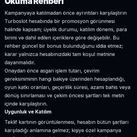
Okuma Rehberi
Kampanyaya katılmadan önce ayrıntıları karşılaştırın
Turboslot hesabında bir promosyon görünmesi
halinde kapsam; üyelik durumu, katılım dönemi, para
birimi ve dahil edilen içeriklere göre değişebilir. Bu
rehber güncel bir bonus bulunduğunu iddia etmez;
karar yalnızca hesabınızdaki tam koşul metnine
dayanmalıdır.
Onaydan önce asgari işlem tutarı, çevrim
gereksiniminin hangi bakiye üzerinden hesaplandığı,
oyun katkı oranları, geçerlilik süresi, azami bahis veya
dönüş sınırlaması ve çekim öncesi şartları tek metin
içinde karşılaştırın.
Uygunluk ve Katılım
Teklif kartının görüntülenmesi, hesabın bütün şartları
karşıladığı anlamına gelmez; kişiye özel kampanya