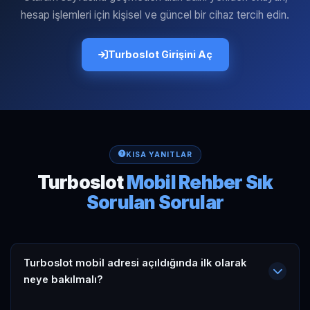
hesap işlemleri için kişisel ve güncel bir cihaz tercih edin.
Turboslot Girişini Aç
KISA YANITLAR
Turboslot
Mobil Rehber Sık
Sorulan Sorular
Turboslot mobil adresi açıldığında ilk olarak
neye bakılmalı?