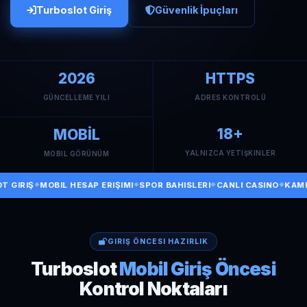
Turboslot Giriş
Güvenlik İpuçları
2026
HTTPS
GÜNCELLEME YILI
ADRES KONTROLÜ
18+
MOBİL
YALNIZCA YETIŞKINLER
MOBIL GÖRÜNÜM
GIRIŞ
MOBIL HESAP ERIŞIMI
SPOR BAHISLERI
CANLI CASINO
KAMPA
GIRIŞ ÖNCESI HAZIRLIK
Turboslot
Mobil Giriş Öncesi
Kontrol Noktaları