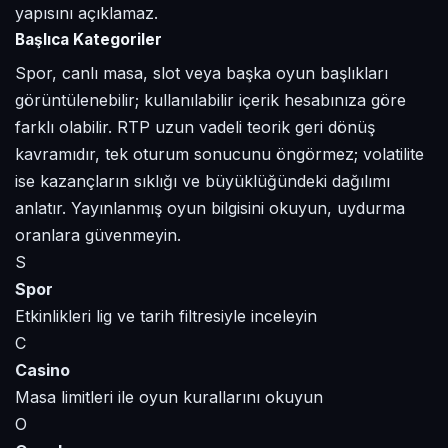
yapısını açıklamaz.
Başlıca Kategoriler
Spor, canlı masa, slot veya başka oyun başlıkları
görüntülenebilir; kullanılabilir içerik hesabınıza göre
farklı olabilir. RTP uzun vadeli teorik geri dönüş
kavramıdır, tek oturum sonucunu öngörmez; volatilite
ise kazançların sıklığı ve büyüklüğündeki dağılımı
anlatır. Yayınlanmış oyun bilgisini okuyun, uydurma
oranlara güvenmeyin.
S
Spor
Etkinlikleri lig ve tarih filtresiyle inceleyin
C
Casino
Masa limitleri ile oyun kurallarını okuyun
O