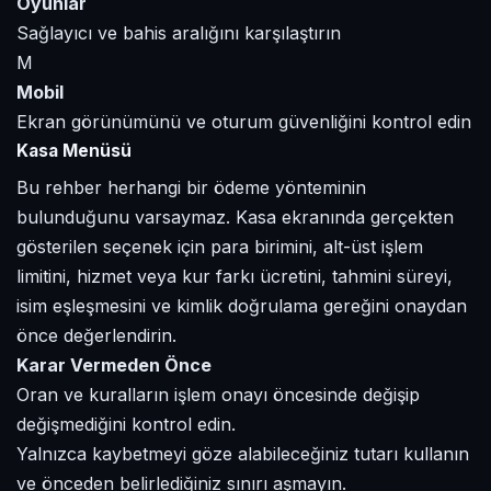
Oyunlar
Sağlayıcı ve bahis aralığını karşılaştırın
M
Mobil
Ekran görünümünü ve oturum güvenliğini kontrol edin
Kasa Menüsü
Bu rehber herhangi bir ödeme yönteminin
bulunduğunu varsaymaz. Kasa ekranında gerçekten
gösterilen seçenek için para birimini, alt-üst işlem
limitini, hizmet veya kur farkı ücretini, tahmini süreyi,
isim eşleşmesini ve kimlik doğrulama gereğini onaydan
önce değerlendirin.
Karar Vermeden Önce
Oran ve kuralların işlem onayı öncesinde değişip
değişmediğini kontrol edin.
Yalnızca kaybetmeyi göze alabileceğiniz tutarı kullanın
ve önceden belirlediğiniz sınırı aşmayın.