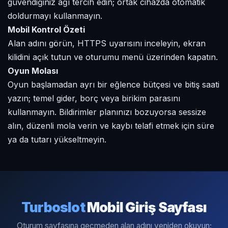
güvendiğiniz ağı tercih edin; ortak cihazda otomatik
doldurmayı kullanmayın.
Mobil Kontrol Özeti
Alan adını görün, HTTPS uyarısını inceleyin, ekran
kilidini açık tutun ve oturumu menü üzerinden kapatın.
Oyun Molası
Oyun başlamadan ayrı bir eğlence bütçesi ve bitiş saati
yazın; temel gider, borç veya birikim parasını
kullanmayın. Bildirimler planınızı bozuyorsa sessize
alın, düzenli mola verin ve kaybı telafi etmek için süre
ya da tutarı yükseltmeyin.
Turboslot
Mobil Giriş Sayfası
Oturum sayfasına geçmeden alan adını yeniden okuyun;