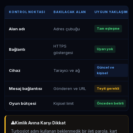
KONTROL NOKTASI
BAKILACAK ALAN
UYGUN YAKLAŞIM
Alan adı
Adres çubuğu
Tam eşleşme
HTTPS
Bağlantı
Uyarı yok
göstergesi
Güncel ve
Cihaz
Tarayıcı ve ağ
kişisel
Mesaj bağlantısı
Gönderen ve URL
Teyit gerekli
Oyun bütçesi
Kişisel limit
Önceden belirli
Kimlik Avına Karşı Dikkat
Turboslot adını kullanan beklenmedik bir ileti parola, kart