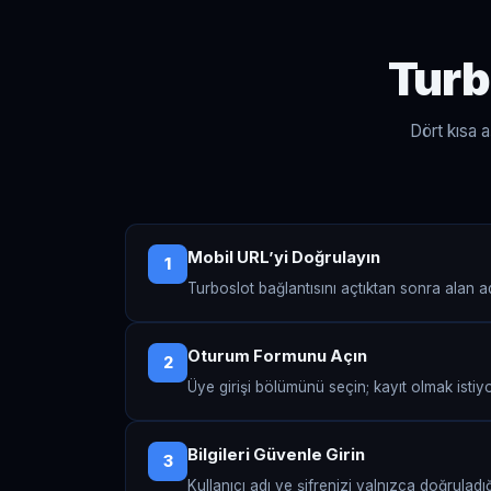
Turb
Dört kısa 
Mobil URL’yi Doğrulayın
1
Turboslot bağlantısını açtıktan sonra alan 
Oturum Formunu Açın
2
Üye girişi bölümünü seçin; kayıt olmak istiy
Bilgileri Güvenle Girin
3
Kullanıcı adı ve şifrenizi yalnızca doğrulad