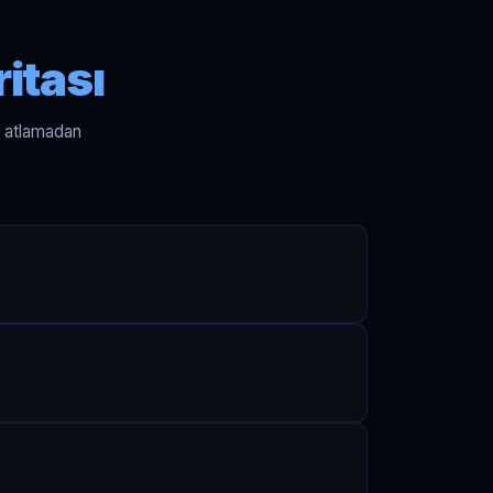
ritası
i atlamadan