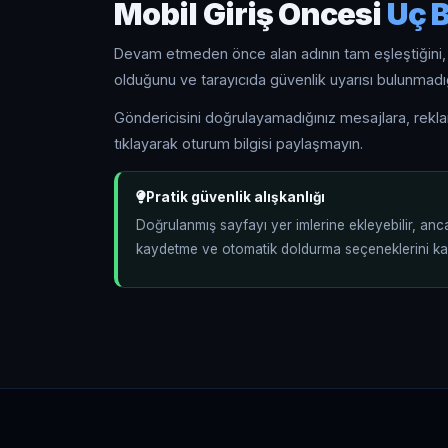
Mobil Giriş Öncesi
Üç B
Devam etmeden önce alan adının tam eşleştiğini,
olduğunu ve tarayıcıda güvenlik uyarısı bulunmadığ
Göndericisini doğrulayamadığınız mesajlara, rekl
tıklayarak oturum bilgisi paylaşmayın.
Pratik güvenlik alışkanlığı
Doğrulanmış sayfayı yer imlerine ekleyebilir, anc
kaydetme ve otomatik doldurma seçeneklerini kapal