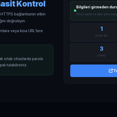
asit Kontrol
Bilgileri girmeden dur
 HTTPS bağlantısının etkin
Önce sayfa ve alan adını karşı
ını doğrulayın.
1
amlara veya kısa URL’lere
ALAN ADI
3
CIHAZ
ak ortak cihazlarda parola
ı tutabilirsiniz.
Tu