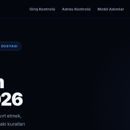
Giriş Kontrolü
Adres Kontrolü
Mobil Adımlar
 DOSYASI
m
026
yırt etmek,
ki kuralları