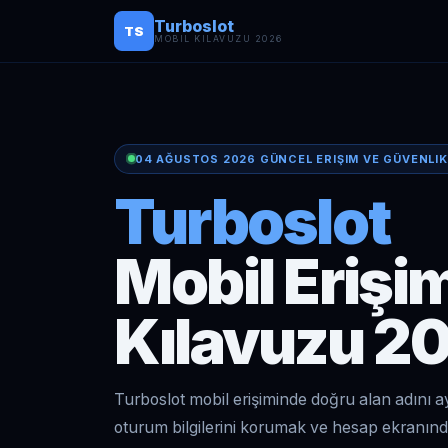
Turboslot
TS
MOBIL KILAVUZU 2026
04 AĞUSTOS 2026 GÜNCEL ERIŞIM VE GÜVENLIK
Turboslot
Mobil Erişi
Kılavuzu 2
Turboslot mobil erişiminde doğru alan adını a
oturum bilgilerini korumak ve hesap ekranında