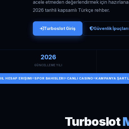
acele etmeden değerlendirmek için hazırlan
2026 tarihli kapsamlı Türkçe rehber.
Turboslot Giriş
Güvenlik İpuçları
2026
GÜNCELLEME YILI
ESAP ERIŞIMI
SPOR BAHISLERI
CANLI CASINO
KAMPANYA ŞARTLARI
Turboslot
M