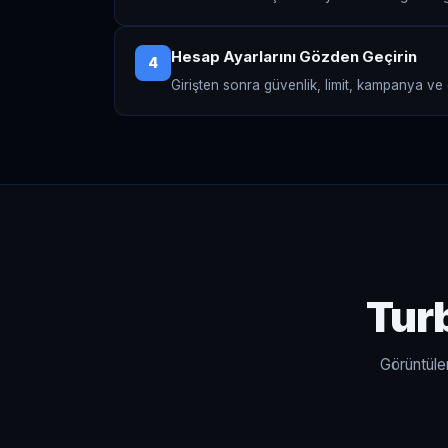
Hesap Ayarlarını Gözden Geçirin
4
Girişten sonra güvenlik, limit, kampanya ve d
Tur
Görüntülen