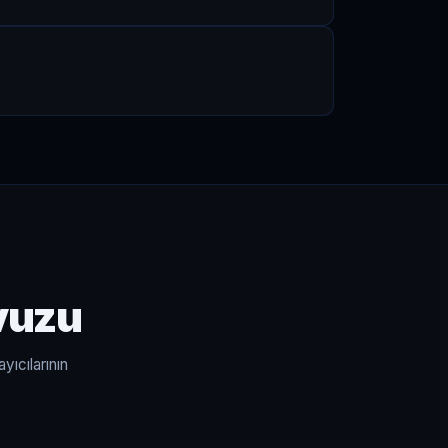
vuzu
yıcılarının