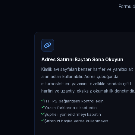
Formu do
Adres Satırını Baştan Sona Okuyun
Kimlik avı sayfaları benzer harfler ve yanıltıcı alt
alan adları kullanabilir. Adres çubuğunda
m.turboslott.icu yazımını, özellikle sondaki çift t
harfini ve uzantıyı eksiksiz okumak ilk denetimdir.
HTTPS bağlantısını kontrol edin
Yazım farklarına dikkat edin
Şüpheli yönlendirmeyi kapatın
Şifrenizi başka yerde kullanmayın