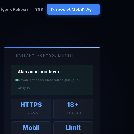
İçerik Rehberi
SSS
Turboslot Mobil'i Aç →
— BAĞLANTI KONTROL LISTESI
Alan adını inceleyin
Devam etmeden önce adres çubuğunu
okuyun
HTTPS
18+
PROTOKOL
YAŞ SINIRI
Mobil
Limit