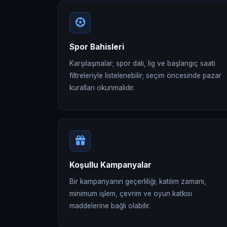
Spor Bahisleri
Karşılaşmalar; spor dalı, lig ve başlangıç saati
filtreleriyle listelenebilir; seçim öncesinde pazar
kuralları okunmalıdır.
Koşullu Kampanyalar
Bir kampanyanın geçerliliği; katılım zamanı,
minimum işlem, çevrim ve oyun katkısı
maddelerine bağlı olabilir.