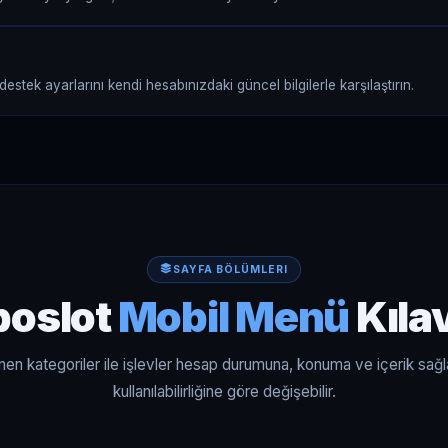
estek ayarlarını kendi hesabınızdaki güncel bilgilerle karşılaştırın.
SAYFA BÖLÜMLERI
boslot
Mobil Menü
Kıla
en kategoriler ile işlevler hesap durumuna, konuma ve içerik sağla
kullanılabilirliğine göre değişebilir.