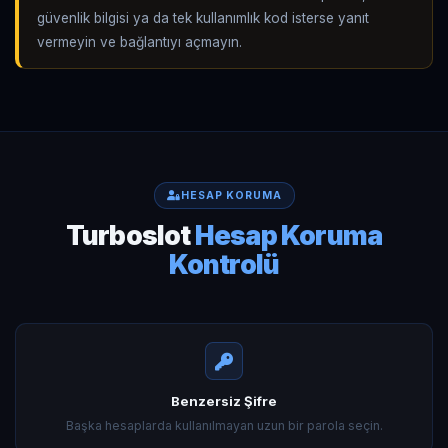
güvenlik bilgisi ya da tek kullanımlık kod isterse yanıt
vermeyin ve bağlantıyı açmayın.
HESAP KORUMA
Turboslot
Hesap Koruma
Kontrolü
Benzersiz Şifre
Başka hesaplarda kullanılmayan uzun bir parola seçin.