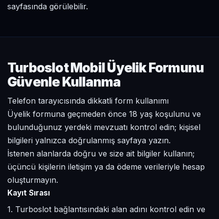
sayfasında görülebilir.
Turboslot Mobil Üyelik Formunu
Güvenle Kullanma
Telefon tarayıcısında dikkatli form kullanımı
Üyelik formuna geçmeden önce 18 yaş koşulunu ve
bulunduğunuz yerdeki mevzuatı kontrol edin; kişisel
bilgileri yalnızca doğrulanmış sayfaya yazın.
İstenen alanlarda doğru ve size ait bilgiler kullanın;
üçüncü kişilerin iletişim ya da ödeme verileriyle hesap
oluşturmayın.
Kayıt Sırası
1. Turboslot bağlantısındaki alan adını kontrol edin ve