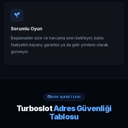
Sorumlu Oyun
Başlamadan süre ve harcama sınırı belirleyin; bahis
faaliyetini kazanç garantisi ya da gelir yöntemi olarak
görmeyin.
RISK IŞARETLERI
Turboslot
Adres Güvenliği
Tablosu