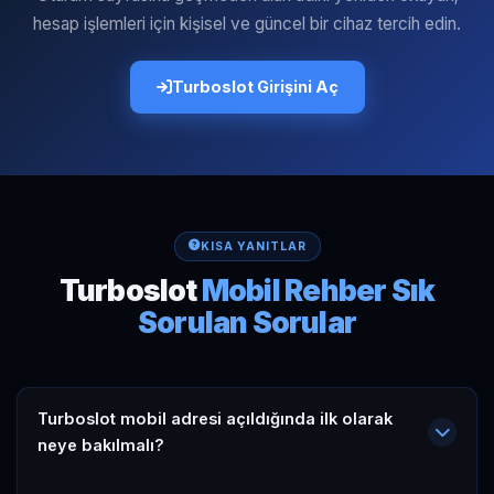
hesap işlemleri için kişisel ve güncel bir cihaz tercih edin.
Turboslot Girişini Aç
KISA YANITLAR
Turboslot
Mobil Rehber Sık
Sorulan Sorular
Turboslot mobil adresi açıldığında ilk olarak
neye bakılmalı?