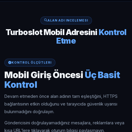
ALAN ADI INCELEMESI
Turboslot Mobil Adresini
Kontrol
Etme
KONTROL ÖLÇÜTLERI
Mobil Giriş Öncesi
Üç Basit
Kontrol
Devam etmeden önce alan adının tam eşleştiğini, HTTPS
bağlantısının etkin olduğunu ve tarayıcıda güvenlik uyarısı
bulunmadığını doğrulayın.
Göndericisini doğrulayamadığınız mesajlara, reklamlara veya
kısa URL’lere tıklayarak oturum bilgisi paylaşmayın.