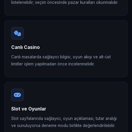
listelenebilir; seçim öncesinde pazar kuralları okunmalıdır.
Canlı Casino
Canlı masalarda sağlayıcı bilgisi, oyun akışı ve alt-üst
limitler işlem yapılmadan önce incelenmelidir.
Slot ve Oyunlar
Slot sayfalarında sağlayıcı, oyun açıklaması, tutar aralığı
ve sunuluyorsa deneme modu birlikte değerlendirilebilir.