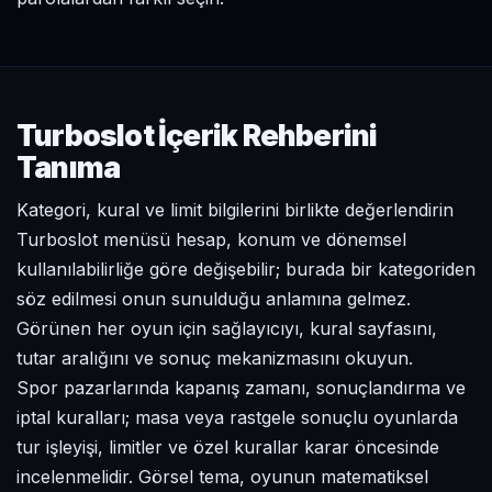
Turboslot İçerik Rehberini
Tanıma
Kategori, kural ve limit bilgilerini birlikte değerlendirin
Turboslot menüsü hesap, konum ve dönemsel
kullanılabilirliğe göre değişebilir; burada bir kategoriden
söz edilmesi onun sunulduğu anlamına gelmez.
Görünen her oyun için sağlayıcıyı, kural sayfasını,
tutar aralığını ve sonuç mekanizmasını okuyun.
Spor pazarlarında kapanış zamanı, sonuçlandırma ve
iptal kuralları; masa veya rastgele sonuçlu oyunlarda
tur işleyişi, limitler ve özel kurallar karar öncesinde
incelenmelidir. Görsel tema, oyunun matematiksel