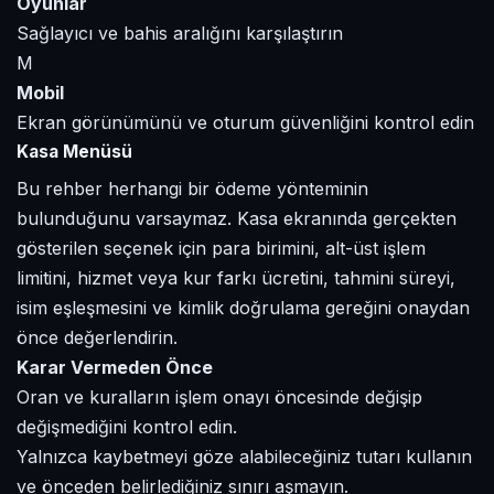
Oyunlar
Sağlayıcı ve bahis aralığını karşılaştırın
M
Mobil
Ekran görünümünü ve oturum güvenliğini kontrol edin
Kasa Menüsü
Bu rehber herhangi bir ödeme yönteminin
bulunduğunu varsaymaz. Kasa ekranında gerçekten
gösterilen seçenek için para birimini, alt-üst işlem
limitini, hizmet veya kur farkı ücretini, tahmini süreyi,
isim eşleşmesini ve kimlik doğrulama gereğini onaydan
önce değerlendirin.
Karar Vermeden Önce
Oran ve kuralların işlem onayı öncesinde değişip
değişmediğini kontrol edin.
Yalnızca kaybetmeyi göze alabileceğiniz tutarı kullanın
ve önceden belirlediğiniz sınırı aşmayın.