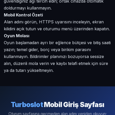
güvendiğiniz ağı tercih edin; ortak cihazda otomatik
doldurmayı kullanmayın.
Mobil Kontrol Özeti
Alan adını görün, HTTPS uyarısını inceleyin, ekran
kilidini açık tutun ve oturumu menü üzerinden kapatın.
Oyun Molası
Oyun başlamadan ayrı bir eğlence bütçesi ve bitiş saati
yazın; temel gider, borç veya birikim parasını
kullanmayın. Bildirimler planınızı bozuyorsa sessize
alın, düzenli mola verin ve kaybı telafi etmek için süre
ya da tutarı yükseltmeyin.
Turboslot
Mobil Giriş Sayfası
Oturum sayfasına geçmeden alan adını yeniden okuyun;