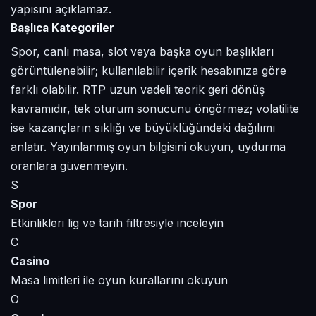
yapısını açıklamaz.
Başlıca Kategoriler
Spor, canlı masa, slot veya başka oyun başlıkları
görüntülenebilir; kullanılabilir içerik hesabınıza göre
farklı olabilir. RTP uzun vadeli teorik geri dönüş
kavramıdır, tek oturum sonucunu öngörmez; volatilite
ise kazançların sıklığı ve büyüklüğündeki dağılımı
anlatır. Yayınlanmış oyun bilgisini okuyun, uydurma
oranlara güvenmeyin.
S
Spor
Etkinlikleri lig ve tarih filtresiyle inceleyin
C
Casino
Masa limitleri ile oyun kurallarını okuyun
O