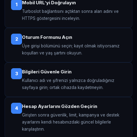
Mobil URL’yi Doğrulayın
1
Turboslot bağlantısını açtıktan sonra alan adını ve
HTTPS göstergesini inceleyin.
Oturum Formunu Açın
2
Üye girişi bölümünü seçin; kayıt olmak istiyorsanız
koşulları ve yaş şartını okuyun.
Bilgileri Güvenle Girin
3
Kullanıcı adı ve şifrenizi yalnızca doğruladığınız
sayfaya girin; ortak cihazda kaydetmeyin.
Hesap Ayarlarını Gözden Geçirin
4
Girişten sonra güvenlik, limit, kampanya ve destek
ayarlarını kendi hesabınızdaki güncel bilgilerle
karşılaştırın.