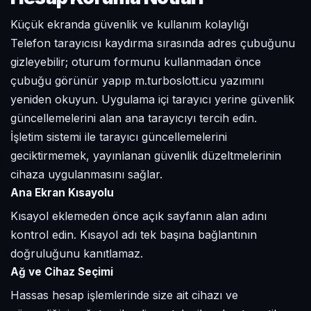
Küçük ekranda güvenlik ve kullanım kolaylığı
Telefon tarayıcısı kaydırma sırasında adres çubuğunu
gizleyebilir; oturum formunu kullanmadan önce
çubuğu görünür yapıp m.turboslott.icu yazımını
yeniden okuyun. Uygulama içi tarayıcı yerine güvenlik
güncellemelerini alan ana tarayıcıyı tercih edin.
İşletim sistemi ile tarayıcı güncellemelerini
geciktirmemek, yayınlanan güvenlik düzeltmelerinin
cihaza uygulanmasını sağlar.
Ana Ekran Kısayolu
Kısayol eklemeden önce açık sayfanın alan adını
kontrol edin. Kısayol adı tek başına bağlantının
doğruluğunu kanıtlamaz.
Ağ ve Cihaz Seçimi
Hassas hesap işlemlerinde size ait cihazı ve