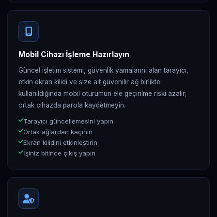
Mobil Cihazı İşleme Hazırlayın
Güncel işletim sistemi, güvenlik yamalarını alan tarayıcı,
etkin ekran kilidi ve size ait güvenilir ağ birlikte
kullanıldığında mobil oturumun ele geçirilme riski azalır;
ortak cihazda parola kaydetmeyin.
Tarayıcı güncellemesini yapın
Ortak ağlardan kaçının
Ekran kilidini etkinleştirin
İşiniz bitince çıkış yapın