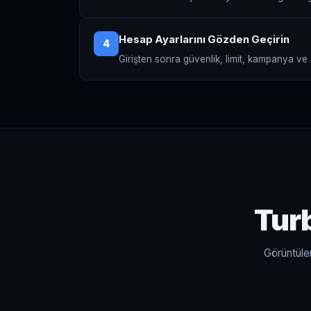
Hesap Ayarlarını Gözden Geçirin
4
Girişten sonra güvenlik, limit, kampanya ve d
Tur
Görüntülen