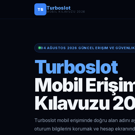
Turboslot
TS
MOBIL KILAVUZU 2026
04 AĞUSTOS 2026 GÜNCEL ERIŞIM VE GÜVENLIK
Turboslot
Mobil Erişi
Kılavuzu 2
Turboslot mobil erişiminde doğru alan adını a
oturum bilgilerini korumak ve hesap ekranında