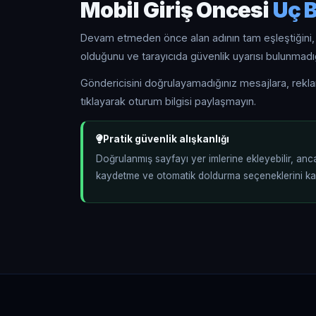
Mobil Giriş Öncesi
Üç B
Devam etmeden önce alan adının tam eşleştiğini,
olduğunu ve tarayıcıda güvenlik uyarısı bulunmadığ
Göndericisini doğrulayamadığınız mesajlara, rekl
tıklayarak oturum bilgisi paylaşmayın.
Pratik güvenlik alışkanlığı
Doğrulanmış sayfayı yer imlerine ekleyebilir, anc
kaydetme ve otomatik doldurma seçeneklerini kapal