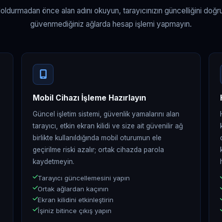
ldurmadan önce alan adını okuyun, tarayıcınızın güncelliğini doğr
güvenmediğiniz ağlarda hesap işlemi yapmayın.
Mobil Cihazı İşleme Hazırlayın
Güncel işletim sistemi, güvenlik yamalarını alan
tarayıcı, etkin ekran kilidi ve size ait güvenilir ağ
birlikte kullanıldığında mobil oturumun ele
geçirilme riski azalır; ortak cihazda parola
kaydetmeyin.
Tarayıcı güncellemesini yapın
Ortak ağlardan kaçının
Ekran kilidini etkinleştirin
İşiniz bitince çıkış yapın