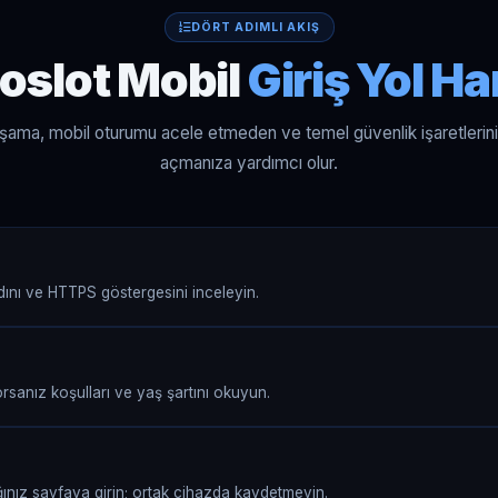
DÖRT ADIMLI AKIŞ
oslot Mobil
Giriş Yol Ha
aşama, mobil oturumu acele etmeden ve temel güvenlik işaretlerin
açmanıza yardımcı olur.
adını ve HTTPS göstergesini inceleyin.
orsanız koşulları ve yaş şartını okuyun.
ığınız sayfaya girin; ortak cihazda kaydetmeyin.