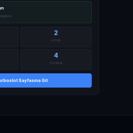
un
laştırın
2
HTTPS
4
OTURUM
rboslot Sayfasına Git