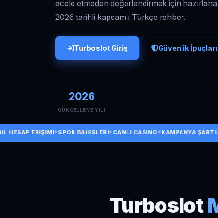
acele etmeden değerlendirmek için hazırlan
2026 tarihli kapsamlı Türkçe rehber.
Turboslot Giriş
Güvenlik İpuçları
2026
GÜNCELLEME YILI
ESAP ERIŞIMI
SPOR BAHISLERI
CANLI CASINO
KAMPANYA ŞARTLARI
Turboslot
M