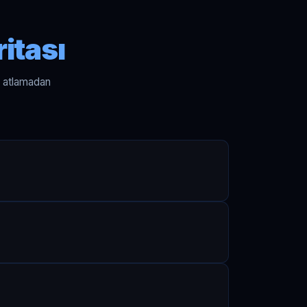
ritası
i atlamadan