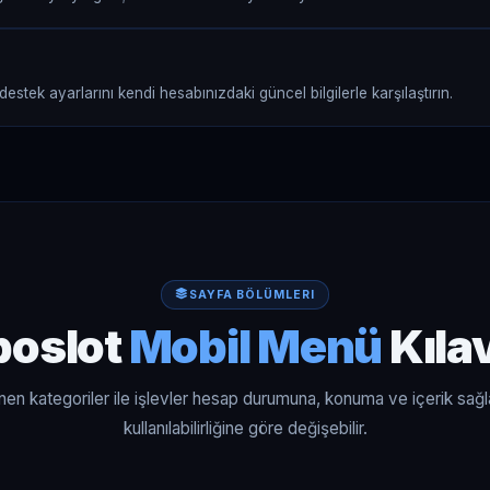
estek ayarlarını kendi hesabınızdaki güncel bilgilerle karşılaştırın.
SAYFA BÖLÜMLERI
boslot
Mobil Menü
Kıla
en kategoriler ile işlevler hesap durumuna, konuma ve içerik sağla
kullanılabilirliğine göre değişebilir.