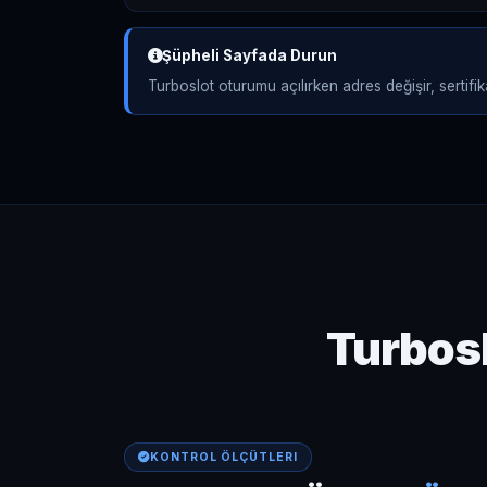
Şüpheli Sayfada Durun
Turboslot oturumu açılırken adres değişir, sertifik
Turbosl
KONTROL ÖLÇÜTLERI