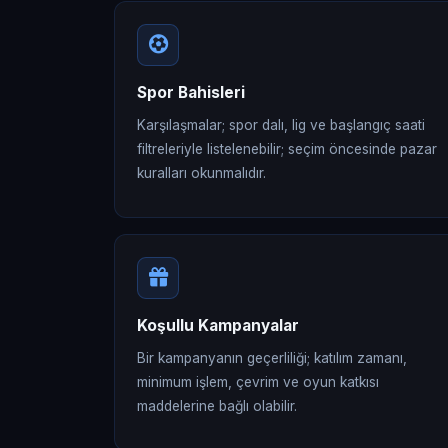
Spor Bahisleri
Karşılaşmalar; spor dalı, lig ve başlangıç saati
filtreleriyle listelenebilir; seçim öncesinde pazar
kuralları okunmalıdır.
Koşullu Kampanyalar
Bir kampanyanın geçerliliği; katılım zamanı,
minimum işlem, çevrim ve oyun katkısı
maddelerine bağlı olabilir.