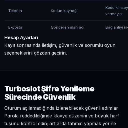
Kodu kimse
Telefon
Kodun kaynağı
vermeyin
E-posta
Gönderen alan adı
Bağlantıyı in
Hesap Ayarları
Kayıt sonrasında iletişim, güvenlik ve sorumlu oyun
seçeneklerini gözden geçirin.
Turboslot Şifre Yenileme
Sürecinde Güvenlik
Oturum açılamadığında izlenebilecek güvenli adımlar
Parola reddedildiğinde klavye düzenini ve büyük harf
tuşunu kontrol edin; art arda tahmin yapmak yerine