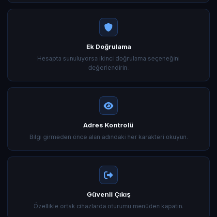
Ek Doğrulama
Hesapta sunuluyorsa ikinci doğrulama seçeneğini
değerlendirin.
Adres Kontrolü
Bilgi girmeden önce alan adındaki her karakteri okuyun.
Güvenli Çıkış
Özellikle ortak cihazlarda oturumu menüden kapatın.