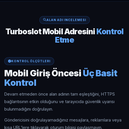
ALAN ADI INCELEMESI
Turboslot Mobil Adresini
Kontrol
Etme
KONTROL ÖLÇÜTLERI
Mobil Giriş Öncesi
Üç Basit
Kontrol
Devam etmeden önce alan adının tam eşleştiğini, HTTPS
bağlantısının etkin olduğunu ve tarayıcıda güvenlik uyarısı
bulunmadığını doğrulayın.
Göndericisini doğrulayamadığınız mesajlara, reklamlara veya
kısa URL’lere tıklayarak oturum bilgisi paylaşmayın.