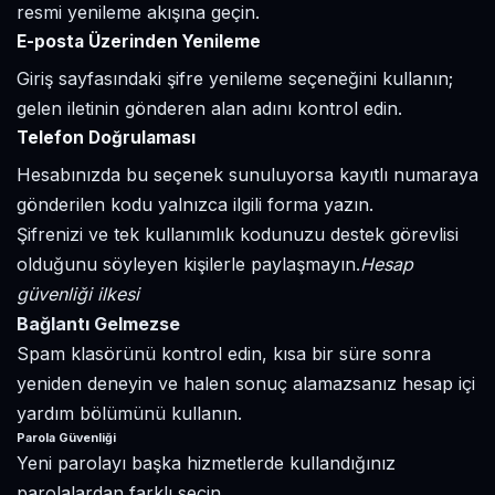
resmi yenileme akışına geçin.
E-posta Üzerinden Yenileme
Giriş sayfasındaki şifre yenileme seçeneğini kullanın;
gelen iletinin gönderen alan adını kontrol edin.
Telefon Doğrulaması
Hesabınızda bu seçenek sunuluyorsa kayıtlı numaraya
gönderilen kodu yalnızca ilgili forma yazın.
Şifrenizi ve tek kullanımlık kodunuzu destek görevlisi
olduğunu söyleyen kişilerle paylaşmayın.
Hesap
güvenliği ilkesi
Bağlantı Gelmezse
Spam klasörünü kontrol edin, kısa bir süre sonra
yeniden deneyin ve halen sonuç alamazsanız hesap içi
yardım bölümünü kullanın.
Parola Güvenliği
Yeni parolayı başka hizmetlerde kullandığınız
parolalardan farklı seçin.