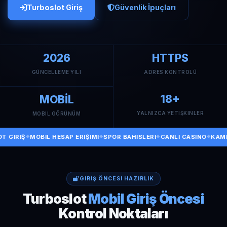
Turboslot Giriş
Güvenlik İpuçları
2026
HTTPS
GÜNCELLEME YILI
ADRES KONTROLÜ
18+
MOBİL
YALNIZCA YETIŞKINLER
MOBIL GÖRÜNÜM
 GIRIŞ
MOBIL HESAP ERIŞIMI
SPOR BAHISLERI
CANLI CASINO
KAMPA
GIRIŞ ÖNCESI HAZIRLIK
Turboslot
Mobil Giriş Öncesi
Kontrol Noktaları