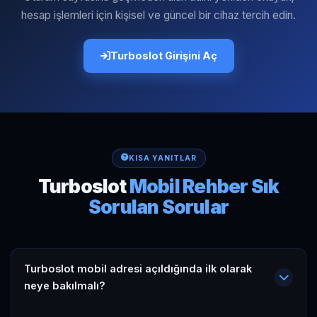
hesap işlemleri için kişisel ve güncel bir cihaz tercih edin.
Turboslot Girişini Aç
KISA YANITLAR
Turboslot
Mobil Rehber Sık
Sorulan Sorular
Turboslot mobil adresi açıldığında ilk olarak
neye bakılmalı?