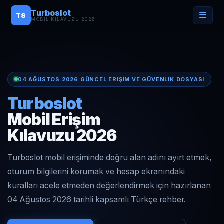
Turboslot
TS
MOBIL KILAVUZU 2026
04 AĞUSTOS 2026 GÜNCEL ERIŞIM VE GÜVENLIK DOSYASI
Turboslot
Mobil Erişim
Kılavuzu 2026
Turboslot mobil erişiminde doğru alan adını ayırt etmek,
oturum bilgilerini korumak ve hesap ekranındaki
kuralları acele etmeden değerlendirmek için hazırlanan
04 Ağustos 2026 tarihli kapsamlı Türkçe rehber.