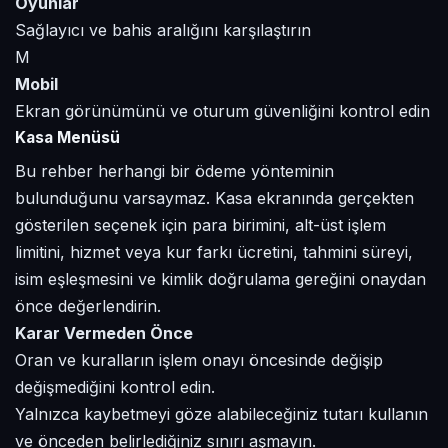
Oyunlar
Sağlayıcı ve bahis aralığını karşılaştırın
M
Mobil
Ekran görünümünü ve oturum güvenliğini kontrol edin
Kasa Menüsü
Bu rehber herhangi bir ödeme yönteminin
bulunduğunu varsaymaz. Kasa ekranında gerçekten
gösterilen seçenek için para birimini, alt-üst işlem
limitini, hizmet veya kur farkı ücretini, tahmini süreyi,
isim eşleşmesini ve kimlik doğrulama gereğini onaydan
önce değerlendirin.
Karar Vermeden Önce
Oran ve kuralların işlem onayı öncesinde değişip
değişmediğini kontrol edin.
Yalnızca kaybetmeyi göze alabileceğiniz tutarı kullanın
ve önceden belirlediğiniz sınırı aşmayın.