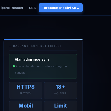
İçerik Rehberi
SSS
Turboslot Mobil'i Aç →
— BAĞLANTI KONTROL LISTESI
Alan adını inceleyin
Devam etmeden önce adres çubuğunu
okuyun
HTTPS
18+
PROTOKOL
YAŞ SINIRI
Mobil
Limit