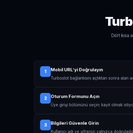
Turb
Dört kısa 
Mobil URL’yi Doğrulayın
1
Turboslot bağlantısını açtıktan sonra alan 
Oturum Formunu Açın
2
Üye girişi bölümünü seçin; kayıt olmak istiy
Bilgileri Güvenle Girin
3
Kullanıcı adı ve şifrenizi yalnızca doğrulad