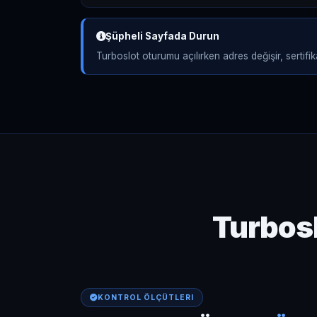
Şüpheli Sayfada Durun
Turboslot oturumu açılırken adres değişir, sertifik
Turbosl
KONTROL ÖLÇÜTLERI