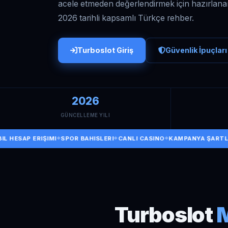
acele etmeden değerlendirmek için hazırlan
2026 tarihli kapsamlı Türkçe rehber.
Turboslot Giriş
Güvenlik İpuçları
2026
GÜNCELLEME YILI
ESAP ERIŞIMI
SPOR BAHISLERI
CANLI CASINO
KAMPANYA ŞARTLARI
Turboslot
M