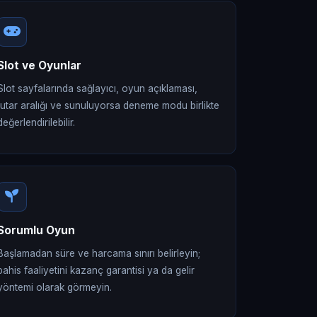
Slot ve Oyunlar
Slot sayfalarında sağlayıcı, oyun açıklaması,
tutar aralığı ve sunuluyorsa deneme modu birlikte
değerlendirilebilir.
Sorumlu Oyun
Başlamadan süre ve harcama sınırı belirleyin;
bahis faaliyetini kazanç garantisi ya da gelir
yöntemi olarak görmeyin.