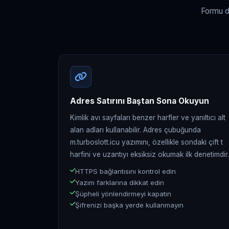
Formu do
Adres Satırını Baştan Sona Okuyun
Kimlik avı sayfaları benzer harfler ve yanıltıcı alt
alan adları kullanabilir. Adres çubuğunda
m.turboslott.icu yazımını, özellikle sondaki çift t
harfini ve uzantıyı eksiksiz okumak ilk denetimdir.
HTTPS bağlantısını kontrol edin
Yazım farklarına dikkat edin
Şüpheli yönlendirmeyi kapatın
Şifrenizi başka yerde kullanmayın