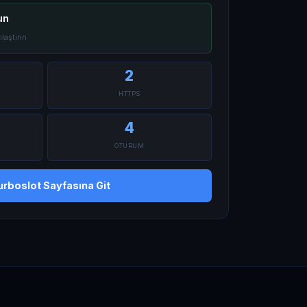
un
laştırın
2
HTTPS
4
OTURUM
rboslot Sayfasına Git