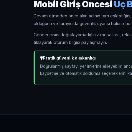
Mobil Giriş Öncesi
Üç B
Devam etmeden önce alan adının tam eşleştiğini,
olduğunu ve tarayıcıda güvenlik uyarısı bulunmadığ
Göndericisini doğrulayamadığınız mesajlara, rekl
tıklayarak oturum bilgisi paylaşmayın.
Pratik güvenlik alışkanlığı
Doğrulanmış sayfayı yer imlerine ekleyebilir, anc
kaydetme ve otomatik doldurma seçeneklerini kapal