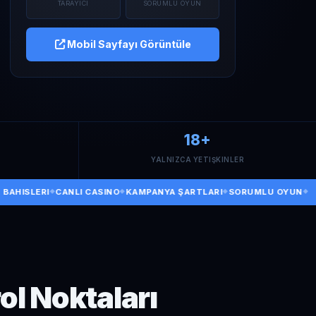
TARAYICI
SORUMLU OYUN
Mobil Sayfayı Görüntüle
18+
YALNIZCA YETIŞKINLER
ISLERI
CANLI CASINO
KAMPANYA ŞARTLARI
SORUMLU OYUN
ol Noktaları