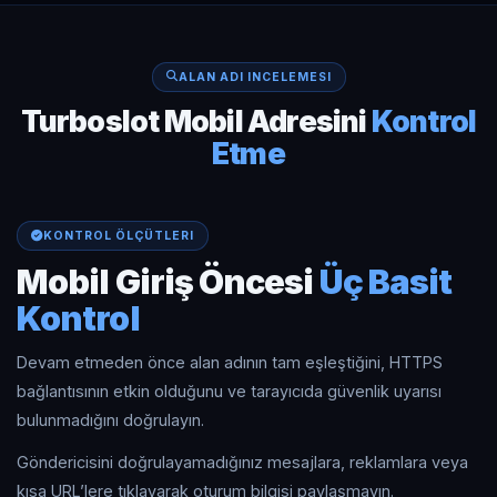
ALAN ADI INCELEMESI
Turboslot Mobil Adresini
Kontrol
Etme
KONTROL ÖLÇÜTLERI
Mobil Giriş Öncesi
Üç Basit
Kontrol
Devam etmeden önce alan adının tam eşleştiğini, HTTPS
bağlantısının etkin olduğunu ve tarayıcıda güvenlik uyarısı
bulunmadığını doğrulayın.
Göndericisini doğrulayamadığınız mesajlara, reklamlara veya
kısa URL’lere tıklayarak oturum bilgisi paylaşmayın.