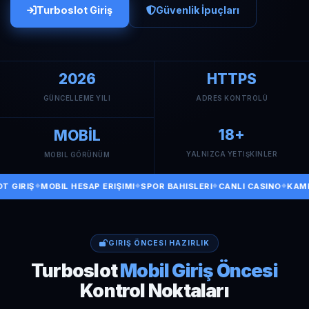
Turboslot Giriş
Güvenlik İpuçları
2026
HTTPS
GÜNCELLEME YILI
ADRES KONTROLÜ
18+
MOBİL
YALNIZCA YETIŞKINLER
MOBIL GÖRÜNÜM
GIRIŞ
MOBIL HESAP ERIŞIMI
SPOR BAHISLERI
CANLI CASINO
KAMPA
GIRIŞ ÖNCESI HAZIRLIK
Turboslot
Mobil Giriş Öncesi
Kontrol Noktaları