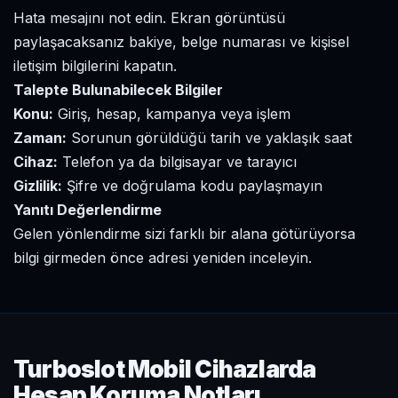
Hata mesajını not edin. Ekran görüntüsü
paylaşacaksanız bakiye, belge numarası ve kişisel
iletişim bilgilerini kapatın.
Talepte Bulunabilecek Bilgiler
Konu:
Giriş, hesap, kampanya veya işlem
Zaman:
Sorunun görüldüğü tarih ve yaklaşık saat
Cihaz:
Telefon ya da bilgisayar ve tarayıcı
Gizlilik:
Şifre ve doğrulama kodu paylaşmayın
Yanıtı Değerlendirme
Gelen yönlendirme sizi farklı bir alana götürüyorsa
bilgi girmeden önce adresi yeniden inceleyin.
Turboslot Mobil Cihazlarda
Hesap Koruma Notları