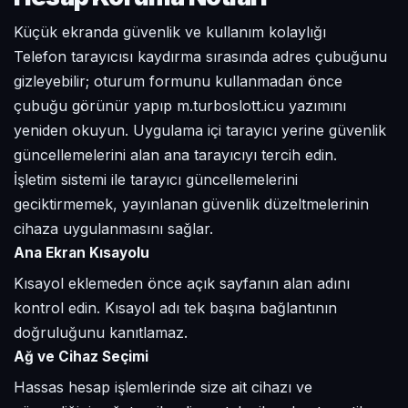
Küçük ekranda güvenlik ve kullanım kolaylığı
Telefon tarayıcısı kaydırma sırasında adres çubuğunu
gizleyebilir; oturum formunu kullanmadan önce
çubuğu görünür yapıp m.turboslott.icu yazımını
yeniden okuyun. Uygulama içi tarayıcı yerine güvenlik
güncellemelerini alan ana tarayıcıyı tercih edin.
İşletim sistemi ile tarayıcı güncellemelerini
geciktirmemek, yayınlanan güvenlik düzeltmelerinin
cihaza uygulanmasını sağlar.
Ana Ekran Kısayolu
Kısayol eklemeden önce açık sayfanın alan adını
kontrol edin. Kısayol adı tek başına bağlantının
doğruluğunu kanıtlamaz.
Ağ ve Cihaz Seçimi
Hassas hesap işlemlerinde size ait cihazı ve