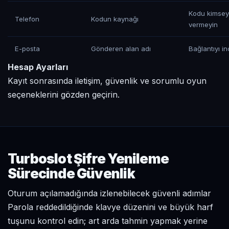
Kodu kimse
Telefon
Kodun kaynağı
vermeyin
E-posta
Gönderen alan adı
Bağlantıyı in
Hesap Ayarları
Kayıt sonrasında iletişim, güvenlik ve sorumlu oyun
seçeneklerini gözden geçirin.
Turboslot Şifre Yenileme
Sürecinde Güvenlik
Oturum açılamadığında izlenebilecek güvenli adımlar
Parola reddedildiğinde klavye düzenini ve büyük harf
tuşunu kontrol edin; art arda tahmin yapmak yerine