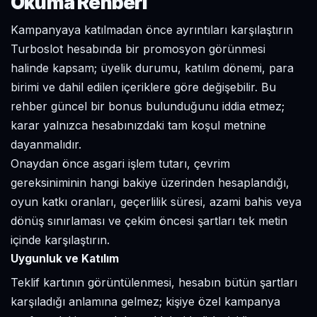
Okuma Rehberi
Kampanyaya katılmadan önce ayrıntıları karşılaştırın
Turboslot hesabında bir promosyon görünmesi
halinde kapsam; üyelik durumu, katılım dönemi, para
birimi ve dahil edilen içeriklere göre değişebilir. Bu
rehber güncel bir bonus bulunduğunu iddia etmez;
karar yalnızca hesabınızdaki tam koşul metnine
dayanmalıdır.
Onaydan önce asgari işlem tutarı, çevrim
gereksiniminin hangi bakiye üzerinden hesaplandığı,
oyun katkı oranları, geçerlilik süresi, azami bahis veya
dönüş sınırlaması ve çekim öncesi şartları tek metin
içinde karşılaştırın.
Uygunluk ve Katılım
Teklif kartının görüntülenmesi, hesabın bütün şartları
karşıladığı anlamına gelmez; kişiye özel kampanya