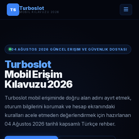
Turboslot
TS
MOBIL KILAVUZU 2026
04 AĞUSTOS 2026 GÜNCEL ERIŞIM VE GÜVENLIK DOSYASI
Turboslot
Mobil Erişim
Kılavuzu 2026
Turboslot mobil erişiminde doğru alan adını ayırt etmek,
oturum bilgilerini korumak ve hesap ekranındaki
kuralları acele etmeden değerlendirmek için hazırlanan
04 Ağustos 2026 tarihli kapsamlı Türkçe rehber.