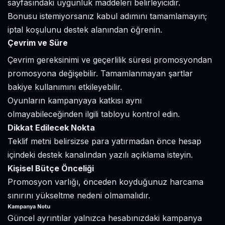
sayfasındaki uygunluk maddeleri belirleyicidir.
Bonusu istemiyorsanız kabul adımını tamamlamayın;
iptal koşulunu destek alanından öğrenin.
Çevrim ve Süre
Çevrim gereksinimi ve geçerlilik süresi promosyondan
promosyona değişebilir. Tamamlanmayan şartlar
bakiye kullanımını etkileyebilir.
Oyunların kampanyaya katkısı aynı
olmayabileceğinden ilgili tabloyu kontrol edin.
Dikkat Edilecek Nokta
Teklif metni belirsizse para yatırmadan önce hesap
içindeki destek kanalından yazılı açıklama isteyin.
Kişisel Bütçe Önceliği
Promosyon varlığı, önceden koyduğunuz harcama
sınırını yükseltme nedeni olmamalıdır.
Kampanya Notu
Güncel ayrıntılar yalnızca hesabınızdaki kampanya