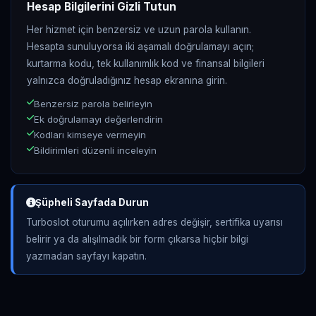
Hesap Bilgilerini Gizli Tutun
Her hizmet için benzersiz ve uzun parola kullanın.
Hesapta sunuluyorsa iki aşamalı doğrulamayı açın;
kurtarma kodu, tek kullanımlık kod ve finansal bilgileri
yalnızca doğruladığınız hesap ekranına girin.
Benzersiz parola belirleyin
Ek doğrulamayı değerlendirin
Kodları kimseye vermeyin
Bildirimleri düzenli inceleyin
Şüpheli Sayfada Durun
Turboslot oturumu açılırken adres değişir, sertifika uyarısı
belirir ya da alışılmadık bir form çıkarsa hiçbir bilgi
yazmadan sayfayı kapatın.