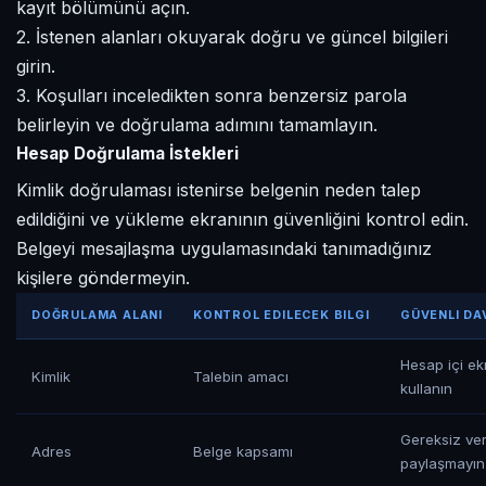
kayıt bölümünü açın.
2. İstenen alanları okuyarak doğru ve güncel bilgileri
girin.
3. Koşulları inceledikten sonra benzersiz parola
belirleyin ve doğrulama adımını tamamlayın.
Hesap Doğrulama İstekleri
Kimlik doğrulaması istenirse belgenin neden talep
edildiğini ve yükleme ekranının güvenliğini kontrol edin.
Belgeyi mesajlaşma uygulamasındaki tanımadığınız
kişilere göndermeyin.
DOĞRULAMA ALANI
KONTROL EDILECEK BILGI
GÜVENLI DA
Hesap içi ek
Kimlik
Talebin amacı
kullanın
Gereksiz ver
Adres
Belge kapsamı
paylaşmayın