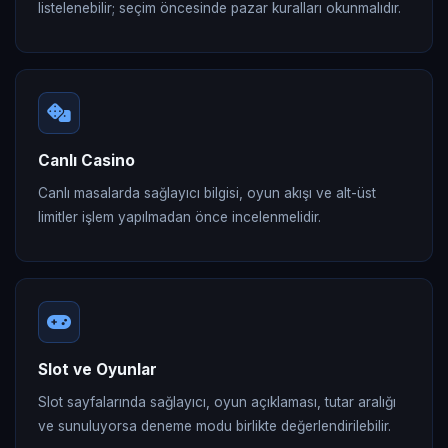
listelenebilir; seçim öncesinde pazar kuralları okunmalıdır.
Canlı Casino
Canlı masalarda sağlayıcı bilgisi, oyun akışı ve alt-üst
limitler işlem yapılmadan önce incelenmelidir.
Slot ve Oyunlar
Slot sayfalarında sağlayıcı, oyun açıklaması, tutar aralığı
ve sunuluyorsa deneme modu birlikte değerlendirilebilir.